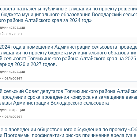
ьсовета назначены публичные слушания по проекту решени
 бюджета муниципального образования Володарский сельс
го района Алтайского края за 2024 год»
дминистрации
ий сельсовет
 2024 года в помещении Администрации сельсовета провед
слушания по проекту бюджета муниципального образовани
 сельсовет Топчихинского района Алтайского края на 2025 
риод 2026 и 2027 годов.
дминистрации
ий сельсовет
 сельский Совет депутатов Топчихинского района Алтайско
о продлении срока проведения конкурса на замещение вака
главы Администрации Володарского сельсовета
дминистрации
ий сельсовет
е о проведении общественного обсуждения по проекту «О
и Программы профилактики рисков причинения вреда (уще