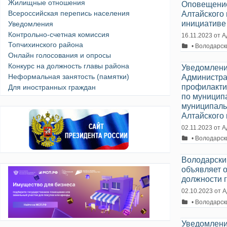
Жилищные отношения
Оповещение
Всероссийская перепись населения
Алтайского
инициативе
Уведомления
Контрольно-счетная комиссия
16.11.2023
от
А
Топчихинского района
Рубрики
• Володарск
Онлайн голосования и опросы
Конкурс на должность главы района
Уведомлени
Неформальная занятость (памятки)
Администра
профилакти
Для иностранных граждан
по муницип
муниципаль
Алтайского 
02.11.2023
от
А
Рубрики
• Володарск
Володарский
объявляет 
должности 
02.10.2023
от
А
Рубрики
• Володарск
Уведомлени