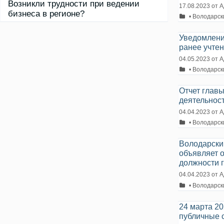
Возникли трудности при ведении
17.08.2023
от
А
бизнеса в регионе?
Рубрики
• Володарск
Уведомлени
ранее учте
04.05.2023
от
А
Рубрики
• Володарск
Отчет главы
деятельност
04.04.2023
от
А
Рубрики
• Володарск
Володарский
объявляет 
должности 
04.04.2023
от
А
Рубрики
• Володарск
24 марта 2
публичные 