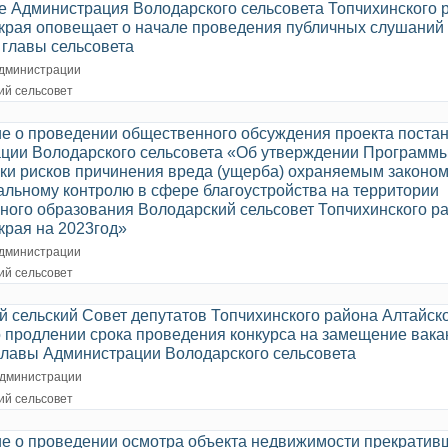
 Администрация Володарского сельсовета Топчихинского 
 края оповещает о начале проведения публичных слушаний
 главы сельсовета
дминистрации
ий сельсовет
е о проведении общественного обсуждения проекта поста
ции Володарского сельсовета «Об утверждении Программ
ки рисков причинения вреда (ущерба) охраняемым законо
альному контролю в сфере благоустройства на территории
ного образования Володарский сельсовет Топчихинского р
края на 2023год»
дминистрации
ий сельсовет
 сельский Совет депутатов Топчихинского района Алтайско
о продлении срока проведения конкурса на замещение вака
главы Администрации Володарского сельсовета
дминистрации
ий сельсовет
е о проведении осмотра объекта недвижимости прекратив