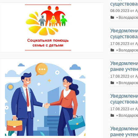
существова
08.09.2023
от
А
Рубрики
• Володарск
Уведомлени
существова
17.08.2023
от
А
Рубрики
• Володарск
Уведомлени
ранее учте
17.08.2023
от
А
Рубрики
• Володарск
Уведомлени
существова
17.08.2023
от
А
Рубрики
• Володарск
Уведомлени
ранее учте