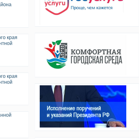
айона
го края
нтной
го края
нтной
анной