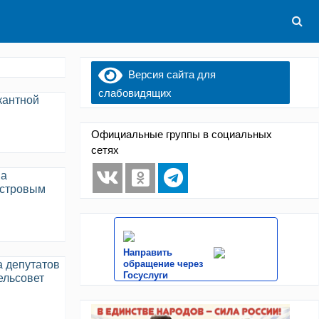
Версия сайта для
слабовидящих
кантной
Официальные группы в социальных
сетях
на
астровым
Направить
обращение через
а депутатов
Госуслуги
ельсовет