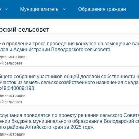
я
Муниципалитеты
Обращения граждан
рский сельсовет
 о продлении срока проведения конкурса на замещение ва
главы Администрации Володарского сельсовета
дминистрации
ий сельсовет
бщего собрания участников общей долевой собственности 
часток из земель сельскохозяйственного назначения с кад
:49:040009:193
дминистрации
ий сельсовет
слушания проводятся по проекту решения сельского Совет
ении бюджета муниципального образования Володарский с
го района Алтайского края за 2025 год».
дминистрации