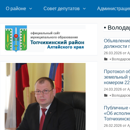
Перейти
к
О районе
Совет депутатов
Администраци
содержимому
• Волода
Объявление
должности 
26.03.2026
от
А
Рубрики
• Володарск
Протокол о
земельный у
номером 22
24.03.2026
от
А
Рубрики
• Володарск
Публичные 
«Об исполн
Топчихинско
26.02.2026
от
А