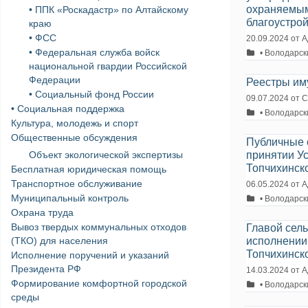
охраняемым
• ППК «Роскадастр» по Алтайскому
благоустро
краю
• ФСС
20.09.2024
от
А
• Федеральная служба войск
Рубрики
• Володарск
национальной гвардии Российской
Федерации
Реестры иму
• Социальный фонд России
09.07.2024
от
С
• Социальная поддержка
Рубрики
• Володарск
Культура, молодежь и спорт
Общественные обсуждения
Публичные 
принятии У
Объект экологической экспертизы
Топчихинско
Бесплатная юридическая помощь
Транспортное обслуживание
06.05.2024
от
А
Муниципальный контроль
Рубрики
• Володарск
Охрана труда
Вывоз твердых коммунальных отходов
Главой сел
исполнении
(ТКО) для населения
Топчихинско
Исполнение поручений и указаний
Президента РФ
14.03.2024
от
А
Формирование комфортной городской
Рубрики
• Володарск
среды