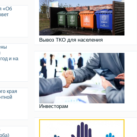
я «Об
овет
Вывоз ТКО для населения
ены
я
год и на
го края
нтной
Инвесторам
б
рба)