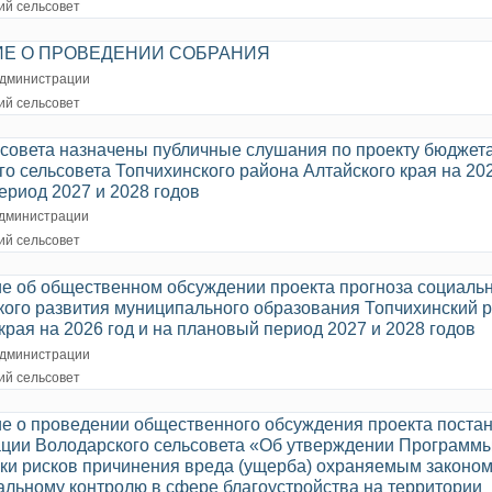
ий сельсовет
Е О ПРОВЕДЕНИИ СОБРАНИЯ
дминистрации
ий сельсовет
ьсовета назначены публичные слушания по проекту бюджет
о сельсовета Топчихинского района Алтайского края на 202
ериод 2027 и 2028 годов
дминистрации
ий сельсовет
е об общественном обсуждении проекта прогноза социальн
кого развития муниципального образования Топчихинский 
края на 2026 год и на плановый период 2027 и 2028 годов
дминистрации
ий сельсовет
е о проведении общественного обсуждения проекта поста
ции Володарского сельсовета «Об утверждении Программ
ки рисков причинения вреда (ущерба) охраняемым законо
альному контролю в сфере благоустройства на территории