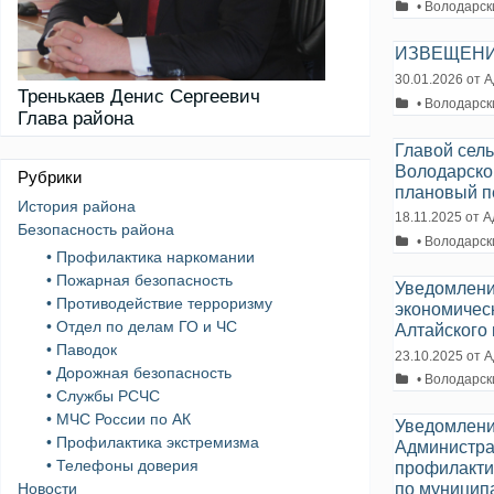
Рубрики
• Володарск
ИЗВЕЩЕНИ
30.01.2026
от
А
Тренькаев Денис Сергеевич
Рубрики
• Володарск
Глава района
Главой сел
Володарског
Рубрики
плановый п
История района
18.11.2025
от
А
Безопасность района
Рубрики
• Володарск
• Профилактика наркомании
• Пожарная безопасность
Уведомлени
• Противодействие терроризму
экономичес
• Отдел по делам ГО и ЧС
Алтайского 
• Паводок
23.10.2025
от
А
• Дорожная безопасность
Рубрики
• Володарск
• Службы РСЧС
• МЧС России по АК
Уведомлени
• Профилактика экстремизма
Администра
• Телефоны доверия
профилакти
по муницип
Новости