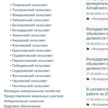
муниципаль
• Покровский сельсовет
Алтайского 
• Топчихинский сельсовет
30.09.2025
от
А
• Макарьевский сельсовет
Рубрики
• Володарск
• Хабазинский сельсовет
• Белояровский сельсовет
Володарский
• Володарский сельсовет
объявляет 
• Зиминский сельсовет
должности 
• Кировский сельсовет
25.09.2025
от
А
• Ключевский сельсовет
Рубрики
• Володарск
• Красноярский сельсовет
• Парфёновский сельсовет
Володарский
• Переясловский сельсовет
объявляет 
• Победимский сельсовет
должности 
• Сидоровский сельсовет
27.03.2025
от
А
• Фунтиковский сельсовет
Рубрики
• Володарск
• Чаузовский сельсовет
• Чистюньский сельсовет
В соответст
Жилищно-коммунальное хозяйство
работе за 2
Предоставление земельных участков
27.03.2025
от
А
Избирательная комиссия
Рубрики
• Володарск
Кадровое обеспечение