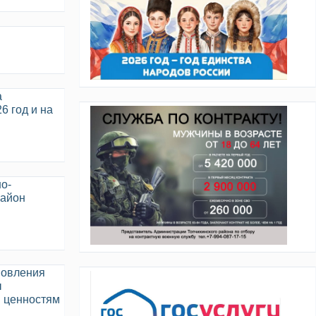
а
6 год и на
о-
район
новления
ы
м ценностям