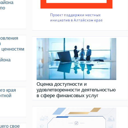
района
 по
новления
ы
м ценностям
айона
Оценка доступности и
удовлетворенности деятельностью
го края
в сфере финансовых услуг
нтной
шего свое