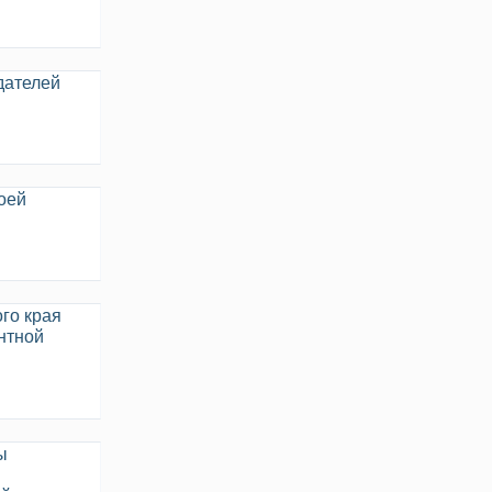
дателей
оей
го края
нтной
ы