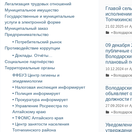
Легализация трудовых отношений
Главой сел
Муниципальное имущество
исполнении
Государственные и муниципальные
Топчихинско
услуги в электронной форме
21.02.2025
от
А
Муниципальный заказ
Рубрики
• Володарск
Предпринимательство
• Потребительский рынок
09 декабря
Противодействие коррупции
публичные 
• Доклады. Отчёты…
Володарский
Социальное партнёрство
плановый пе
Территориальные органы
10.12.2024
от
А
ФФБУЗ Центр гигиены и
Рубрики
• Володарск
эпидемиологии
• Налоговая инспекция информирует
Володарский
объявляет 
• Полиция информирует
должности 
• Прокуратура информирует
• Управление Росреестра по
27.09.2024
от
А
Алтайскому краю
Рубрики
• Володарск
• ТФОМС Алтайского края
• Центр занятости населения
Уведомлени
Топчихинского района
утверждени