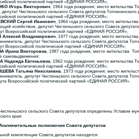
сийской политической партией «ЕДИНАЯ РОССИЯ»;
КО Игорь Викторович
, 1964 года рождения; место жительства 
; депутат Чистюньского сельского Совета депутатов Топчихинского
сийской политической партией «ЕДИНАЯ РОССИЯ»;
ВСКИЙ Сергей Иванович
, 1964 года рождения; место жительст
ющий хозяйством; депутат Чистюньского сельского Совета депутато
ут Всероссийской политической партией «ЕДИНАЯ РОССИЯ»;
 Алексей Владимирович
, 1977 года рождения; место жительств
иниматель; депутат Чистюньского сельского Совета депутатов Топч
ут Всероссийсой политической партией «ЕДИНАЯ РОССИЯ»;
А Ирина Викторовна
, 1987 года рождения; место жительства То
е самовыдвижения;
А Надежда Евгеньевна
, 1962 года рождения; место жительства Т
сийской политической партией «ЕДИНАЯ РОССИЯ»;
ШЕВА Татьяна Николаевна
, 1973 года рождения; место жительс
иниматель; депутат Чистюньского сельского Совета депутатов Топч
ута Всероссийской политической партией «ЕДИНАЯ РОССИЯ».
истюньского сельского Совета депутатов определены Уставом мун
ского края:
 Исключительные полномочия Совета депутатов
ьной компетенции Совета депутатов находятся: