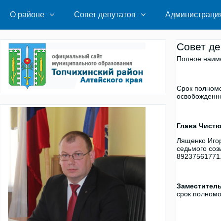
Перейти
к
О районе
Совет депутатов
Администраци
содержимому
Совет де
Полное наим
Срок полномо
освобожденно
Глава Чистю
Лященко Игор
седьмого соз
89237561771
Заместитель
срок полномо