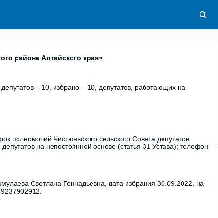
ого района Алтайского края»
 депутатов – 10, избрано – 10, депутатов, работающих на
срок полномочий Чистюньского сельского Совета депутатов
 депутатов на непостоянной основе (статья 31 Устава); телефон —
кмулаева Светлана Геннадьевна, дата избрания 30.09.2022, на
 89237902912.