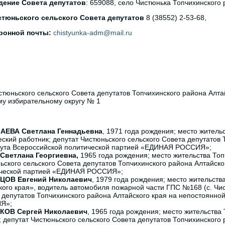
ение Совета депутатов
: 659088, село Чистюнька Топчихинского р
тюньского сельского Совета депутатов
8 (38552) 2-53-68,
ронной почты:
chistyunka-adm@mail.ru
стюньского сельского Совета депутатов Топчихинского района Алта
у избирательному округу № 1
АЕВА Светлана Геннадьевна
, 1971 года рождения; место житель
еский работник; депутат Чистюньского сельского Совета депутатов 
ута Всероссийской политической партией «ЕДИНАЯ РОССИЯ»;
Светлана Георгиевна,
1965 года рождения; место жительства Топ
ьского сельского Совета депутатов Топчихинского района Алтайско
ческой партией «ЕДИНАЯ РОССИЯ»;
ЦОВ Евгений Николаевич
, 1979 года рождения; место жительст
кого края», водитель автомобиля пожарной части ГПС №168 (с. Чис
 депутатов Топчихинского района Алтайского края на непостоянно
Я»;
КОВ Сергей Николаевич
, 1965 года рождения; место жительств
; депутат Чистюньского сельского Совета депутатов Топчихинского