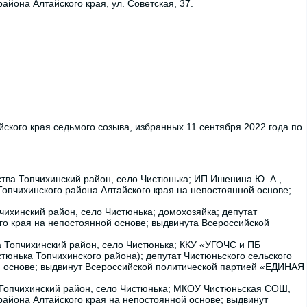
айона Алтайского края, ул. Советская, 37.
йского края седьмого созыва, избранных 11 сентября 2022 года по
ства Топчихинский район, село Чистюнька; ИП Ишенина Ю. А.,
Топчихинского района Алтайского края на непостоянной основе;
чихинский район, село Чистюнька; домохозяйка; депутат
го края на непостоянной основе; выдвинута Всероссийской
ва Топчихинский район, село Чистюнька; ККУ «УГОЧС и ПБ
тюнька Топчихинского района); депутат Чистюньского сельского
й основе; выдвинут Всероссийской политической партией «ЕДИНАЯ
а Топчихинский район, село Чистюнька; МКОУ Чистюньская СОШ,
 района Алтайского края на непостоянной основе; выдвинут