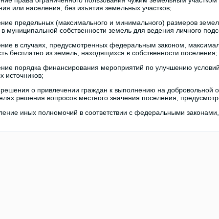
ение права ограниченного пользования чужим земельным участком 
ия или населения, без изъятия земельных участков;
ение предельных (максимального и минимального) размеров земел
в муниципальной собственности земель для ведения личного подс
ение в случаях, предусмотренных федеральным законом, максима
сть бесплатно из земель, находящихся в собственности поселения;
ение порядка финансирования мероприятий по улучшению условий 
 источников;
 решения о привлечении граждан к выполнению на добровольной о
целях решения вопросов местного значения поселения, предусмотре
ление иных полномочий в соответствии с федеральными законами,