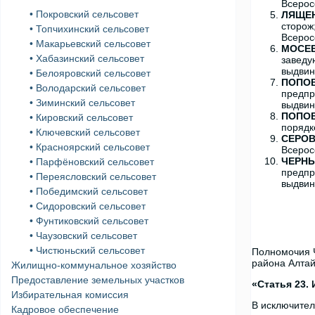
Всерос
• Покровский сельсовет
ЛЯЩЕН
сторож
• Топчихинский сельсовет
Всерос
• Макарьевский сельсовет
МОСЕЕ
• Хабазинский сельсовет
заведу
выдвин
• Белояровский сельсовет
ПОПОВ
• Володарский сельсовет
предпр
• Зиминский сельсовет
выдвин
ПОПОВ
• Кировский сельсовет
порядк
• Ключевский сельсовет
СЕРОВ
• Красноярский сельсовет
Всерос
ЧЕРНЫ
• Парфёновский сельсовет
предпр
• Переясловский сельсовет
выдвин
• Победимский сельсовет
• Сидоровский сельсовет
• Фунтиковский сельсовет
• Чаузовский сельсовет
• Чистюньский сельсовет
Полномочия Ч
района Алтай
Жилищно-коммунальное хозяйство
Предоставление земельных участков
«Статья 23.
Избирательная комиссия
В исключител
Кадровое обеспечение