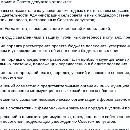
мочиям Совета депутатов относится:
главы сельсовета, заслушивание ежегодных отчетов главы сельсове
, деятельности Администрации сельсовета и иных подведомственн
нии вопросов, поставленных Советом депутатов;
ие Регламента, внесение в него изменений и дополнений;
 в суд с заявлениями в защиту публичных интересов в случаях, 
ние порядка рассмотрения проекта бюджета поселения, утвержден
ием и утверждения отчета об исполнении бюджета поселения;
ние порядка определения размеров части прибыли муниципальных
ельных платежей, подлежащих перечислению в бюджет поселения;
ние ставок арендной платы, порядка, условий и сроков ее внесени
и поселения;
решений совместно с представительными органами иных муниципа
тного значения межмуниципальных хозяйственных обществ;
решений о создании некоммерческих организаций в форме автоно
ие в соответствии с федеральными законами порядка и условий п
 решений о приватизации имущества, находящегося в собственнос
и поселения, подлежащих утверждению Советом депутатов;