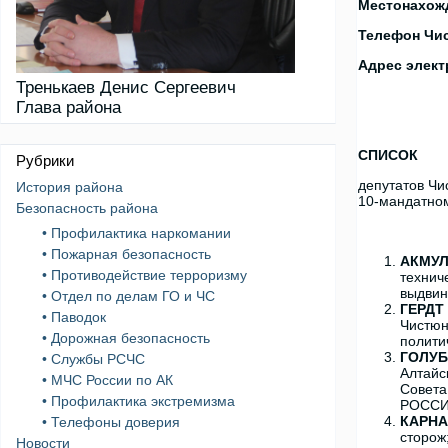
Местонахожд
Телефон Чис
Адрес элект
Тренькаев Денис Сергеевич
Глава района
СПИСОК
Рубрики
депутатов Чи
История района
10-мандатном
Безопасность района
• Профилактика наркомании
• Пожарная безопасность
АКМУЛ
• Противодействие терроризму
технич
выдвин
• Отдел по делам ГО и ЧС
ГЕРДТ 
• Паводок
Чистюн
• Дорожная безопасность
полити
ГОЛУБ
• Службы РСЧС
Алтайс
• МЧС России по АК
Совета
• Профилактика экстремизма
РОССИ
КАРНА
• Телефоны доверия
сторож
Новости