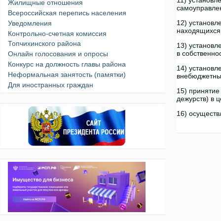
11) установл
Жилищные отношения
самоуправлен
Всероссийская перепись населения
12) установл
Уведомления
находящихся 
Контрольно-счетная комиссия
Топчихинского района
13) установл
в собственно
Онлайн голосования и опросы
Конкурс на должность главы района
14) установл
Неформальная занятость (памятки)
внебюджетных
Для иностранных граждан
15) принятие
дежурств) в 
16) осуществ