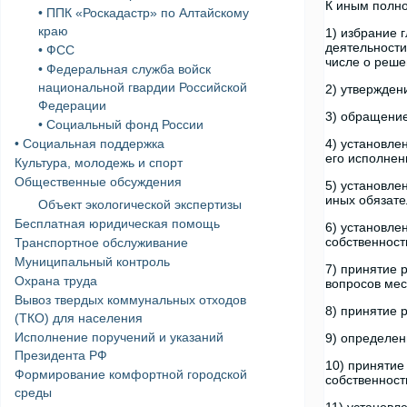
К иным полно
• ППК «Роскадастр» по Алтайскому
краю
1) избрание 
деятельности
• ФСС
числе о реше
• Федеральная служба войск
национальной гвардии Российской
2) утвержден
Федерации
3) обращение
• Социальный фонд России
• Социальная поддержка
4) установле
его исполнен
Культура, молодежь и спорт
Общественные обсуждения
5) установле
иных обязат
Объект экологической экспертизы
Бесплатная юридическая помощь
6) установле
собственност
Транспортное обслуживание
Муниципальный контроль
7) принятие 
Охрана труда
вопросов мес
Вывоз твердых коммунальных отходов
8) принятие 
(ТКО) для населения
Исполнение поручений и указаний
9) определен
Президента РФ
10) принятие
Формирование комфортной городской
собственност
среды