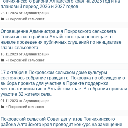
Топчихинского района Алтайского края на 2025 год и на
плановый период 2026 и 2027 годов
25.11.2024
от
Администрации
Рубрики
• Покровский сельсовет
Оповещение Администрация Покровского сельсовета
Топчихинского района Алтайского края оповещает о
начале проведения публичных слушаний по инициативе
главы сельсовета
16.11.2023
от
Администрации
Рубрики
• Покровский сельсовет
17 октября в Покровском сельском доме культуры
состоялось собрание граждан с. Покровка по обсуждению
выбора проекта для участия в Проекте поддержки
местных инициатив в Алтайском крае. В собрании приняли
участие 32 жителя села.
01.11.2023
от
Администрации
Рубрики
• Покровский сельсовет
Покровский сельский Совет депутатов Топчихинского
района Алтайского края проводит конкурс на замещение