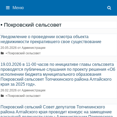
Перейти
к
Меню
содержимому
• Покровский сельсовет
Уведомление о проведении осмотра объекта
недвижимости прекратившего свое существование
20.05.2026
от
Администрации
Рубрики
• Покровский сельсовет
19.03.2026 в 11-00 часов по инициативе главы сельсовета
проводятся публичные слушания по проекту решения «Об
исполнении бюджета муниципального образования
Покровский сельсовет Топчихинского района Алтайского
края за 2025 год».
26.02.2026
от
Администрации
Рубрики
• Покровский сельсовет
Покровский сельский Совет депутатов Топчихинского
района Алтайского края проводит конкурс на замещение
вакантной должности главы Администрации Покровского