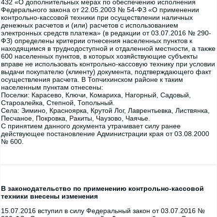
432 «О дополнительных мерах по обеспечению исполнения
Федерального закона от 22.05.2003 № 54-ФЗ «О применении
контрольно-кассовой техники при осуществлении наличных
денежных расчетов и (или) расчетов с использованием
электронных средств платежа» (в редакции от 03.07.2016 № 290-
ФЗ) определены критерии отнесения населенных пунктов к
находящимся в труднодоступной и отдаленной местности, а также
600 населенных пунктов, в которых хозяйствующие субъекты
вправе не использовать контрольно-кассовую технику при условии
выдачи покупателю (клиенту) документа, подтверждающего факт
осуществления расчета. В Топчихинском районе к таким
населенным пунктам отнесены:
Поселки: Карасево, Ключи, Комариха, Нагорный, Садовый,
Староалейка, Степной, Топольный.
Села: Зимино, Красноярка, Крутой Лог, Лаврентьевка, Листвянка,
Песчаное, Покровка, Ракиты, Чаузово, Чаячье.
С принятием данного документа утрачивает силу ранее
действующее постановление Администрации края от 03.08.2000
№ 600.
В законодательство по применению контрольно-кассовой
техники внесены изменения
15.07.2016 вступил в силу Федеральный закон от 03.07.2016 №