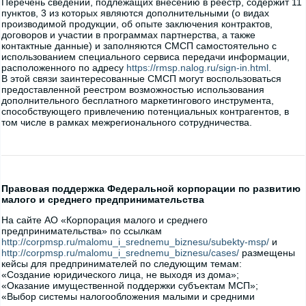
Перечень сведений, подлежащих внесению в реестр, содержит 11
пунктов, 3 из которых являются дополнительными (о видах
производимой продукции, об опыте заключения контрактов,
договоров и участии в программах партнерства, а также
контактные данные) и заполняются СМСП самостоятельно с
использованием специального сервиса передачи информации,
расположенного по адресу
https://rmsp.nalog.ru/sign-in.html
.
В этой связи заинтересованные СМСП могут воспользоваться
предоставленной реестром возможностью использования
дополнительного бесплатного маркетингового инструмента,
способствующего привлечению потенциальных контрагентов, в
том числе в рамках межрегионального сотрудничества.
Правовая поддержка Федеральной корпорации по развитию
малого и среднего предпринимательства
На сайте АО «Корпорация малого и среднего
предпринимательства» по ссылкам
http://corpmsp.ru/malomu_i_srednemu_biznesu/subekty-msp/
и
http://corpmsp.ru/malomu_i_srednemu_biznesu/cases/
размещены
кейсы для предпринимателей по следующим темам:
«Создание юридического лица, не выходя из дома»;
«Оказание имущественной поддержки субъектам МСП»;
«Выбор системы налогообложения малыми и средними