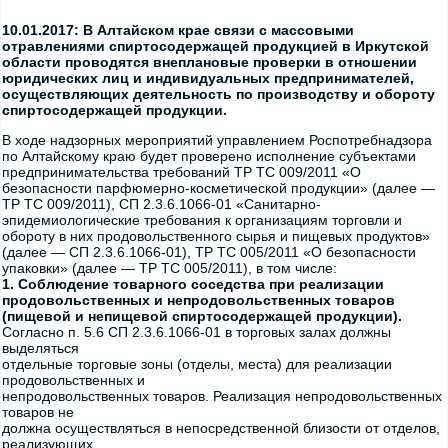
10.01.2017: В Алтайском крае связи с массовыми
отравлениями спиртосодержащей продукцией в Иркутской
области проводятся внеплановые проверки в отношении
юридических лиц и индивидуальных предпринимателей,
осуществляющих деятельность по производству и обороту
спиртосодержащей продукции.
В ходе надзорных мероприятий управлением Роспотребнадзора
по Алтайскому краю будет проверено исполнение субъектами
предпринимательства требований TP ТС 009/2011 «О
безопасности парфюмерно-косметической продукции» (далее —
TP ТС 009/2011), СП 2.3.6.1066-01 «Санитарно-
эпидемиологические требования к организациям торговли и
обороту в них продовольственного сырья и пищевых продуктов»
(далее — СП 2.3.6.1066-01), TP ТС 005/2011 «О безопасности
упаковки» (далее — TP ТС 005/2011), в том числе:
1. Соблюдение товарного соседства при реализации
продовольственных и непродовольственных товаров
(пищевой и непищевой спиртосодержащей продукции).
Согласно п. 5.6 СП 2.3.6.1066-01 в торговых залах должны
выделяться
отдельные торговые зоны (отделы, места) для реализации
продовольственных и
непродовольственных товаров. Реализация непродовольственных
товаров не
должна осуществляться в непосредственной близости от отделов,
реализующих