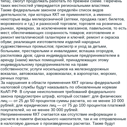
типа), смогут продолжать работать по прежней схеме. Перечень
таких местностей утверждается региональными властями.
Также федеральным законом определён список видов
деятельности, при которых ККТ не применяется, а именно:
некоторые виды мелкорозничной (аптеки, продажа газет, билетов,
мороженого и т.д.) и разносной торговли; торговля на розничных
рынках, ярмарках, за исключением магазинов, павильонов, то есть
мест, обеспечивающих сохранность товаров; изготовление и
ремонт металлической галантереи и ключей; ремонт и окраска
обуви; реализация изготовителем изделий народных
художественных промыслов; присмотр и уход за детьми,
больными, престарелыми и инвалидами; вспашка огородов,
распиловка дров; сдача индивидуальным предпринимателем в
аренду (наем) жилых помещений, принадлежащих этому
индивидуальному предпринимателю на праве
собственности; услуги носильщиков на железнодорожных
вокзалах, автовокзалах, аэровокзалах, в аэропортах, морских,
речных портах.
За нарушения в области применения ККТ органы федеральной
налоговой службы будут наказывать по обновленным нормам
КоАП РФ. В случае неисполнения требований федерального
закона предусмотрен штраф, который составит: для физических
лиц — от 25 до 50 процентов суммы расчета, но не менее 10 000
рублей; для юридических лиц — от 75 до 100 процентов платежей
покупателей, но не менее 30 000 рублей.
Неприменением ККТ считается как отсутствие информации о
расчете в памяти фискального накопителя, так и не отправленные
в налоговую данные о произведенных расчетах. Также будут