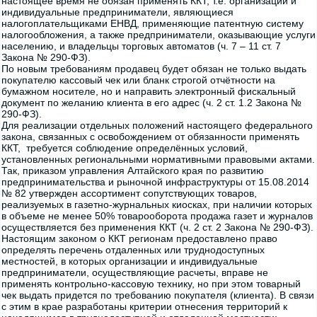
настоящее время не обязан применять ККТ, т.е. организации и
индивидуальные предприниматели, являющиеся
налогоплательщиками ЕНВД, применяющие патентную систему
налогообложения, а также предприниматели, оказывающие услуги
населению, и владельцы торговых автоматов (ч. 7 – 11 ст. 7
Закона № 290-ФЗ).
По новым требованиям продавец будет обязан не только выдать
покупателю кассовый чек или бланк строгой отчётности на
бумажном носителе, но и направить электронный фискальный
документ по желанию клиента в его адрес (ч. 2 ст. 1.2 Закона №
290-ФЗ).
Для реализации отдельных положений настоящего федерального
закона, связанных с освобождением от обязанности применять
ККТ, требуется соблюдение определённых условий,
установленных региональными нормативными правовыми актами.
Так, приказом управления Алтайского края по развитию
предпринимательства и рыночной инфраструктуры от 15.08.2014
№ 82 утвержден ассортимент сопутствующих товаров,
реализуемых в газетно-журнальных киосках, при наличии которых
в объеме не менее 50% товарооборота продажа газет и журналов
осуществляется без применения ККТ (ч. 2 ст. 2 Закона № 290-ФЗ).
Настоящим законом о ККТ регионам предоставлено право
определять перечень отдаленных или труднодоступных
местностей, в которых организации и индивидуальные
предприниматели, осуществляющие расчеты, вправе не
применять контрольно-кассовую технику, но при этом товарный
чек выдать придется по требованию покупателя (клиента). В связи
с этим в крае разработаны критерии отнесения территорий к