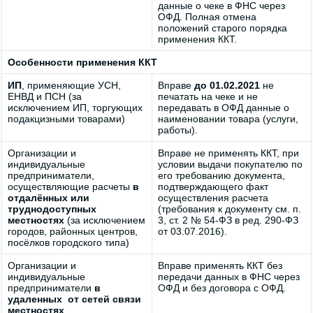
данные о чеке в ФНС через
ОФД. Полная отмена
положений старого порядка
применения ККТ.
Особенности применения ККТ
ИП
, применяющие УСН,
Вправе
до 01.02.2021
не
ЕНВД и ПСН (за
печатать на чеке и не
исключением ИП, торгующих
передавать в ОФД данные о
подакцизными товарами)
наименовании товара (услуги,
работы).
Организации и
Вправе не применять ККТ, при
индивидуальные
условии выдачи покупателю по
предприниматели,
его требованию документа,
осуществляющие расчеты
в
подтверждающего факт
отдалённых или
осуществления расчета
труднодоступных
(требования к документу см. п.
местностях
(за исключением
3, ст. 2 № 54-ФЗ в ред. 290-ФЗ
городов, районных центров,
от 03.07.2016).
посёлков городского типа)
Организации и
Вправе применять ККТ без
индивидуальные
передачи данных в ФНС через
предприниматели
в
ОФД и без договора с ОФД.
удаленных от сетей связи
местностях