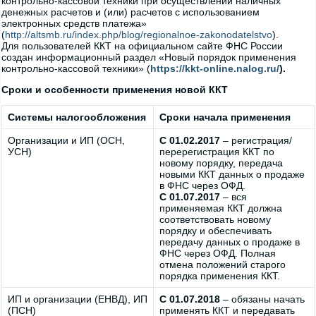
контрольно-кассовой техники при осуществлении наличных
денежных расчетов и (или) расчетов с использованием
электронных средств платежа»
(
http://altsmb.ru/index.php/blog/regionalnoe-zakonodatelstvo
).
Для пользователей ККТ на официальном сайте ФНС России
создан информационный раздел «Новый порядок применения
контрольно-кассовой техники» (
https://kkt-online.nalog.ru/
).
Сроки и особенности применения новой ККТ
Системы налогообложения
Сроки начала применения
Организации и ИП (ОСН,
С 01.02.2017
– регистрация/
УСН)
перерегистрация ККТ по
новому порядку, передача
новыми ККТ данных о продаже
в ФНС через ОФД.
С 01.07.2017
– вся
применяемая ККТ должна
соответствовать новому
порядку и обеспечивать
передачу данных о продаже в
ФНС через ОФД. Полная
отмена положений старого
порядка применения ККТ.
ИП и организации (ЕНВД), ИП
С 01.07.2018
– обязаны начать
(ПСН)
применять ККТ и передавать