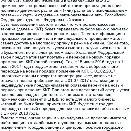
290-ФЗ «О внесении изменений в Федеральный закон «О
применении контрольно-кассовой техники при осуществлении
наличных денежных расчетов и (или) расчетов с использованием
платежных карт» и отдельные законодательные акты Российской
Федерации» (далее – Федеральный закон).
Суть нововведений состоит в том, что контрольно-кассовая
техника (далее – ККТ) будет передавать информацию о расчетах
в налоговые органы в электронном виде. То есть информация о
продажах организации или индивидуального предпринимателя
станет доступна налоговому органу в режиме онлайн. Кроме того,
покупатель или получатель услуги сможет получить чек не только
в бумажном, но и в электронном виде. Указанный Федеральный
закон предусматривает поэтапный переход к новому порядку
применения ККТ (онлайн кассы). Так, с 15 июля 2016 года по 1
июля 2017 года предусмотрена возможность добровольного
перехода на новый порядок применения ККТ. С 01.02.2017
налоговые органы прекратят регистрацию касс, которые не
отвечают новым требованиям, а с 01.07.2017 организации и
индивидуальные предприниматели обязаны перейти на новый
порядок применения ККТ. При этом для предприятий сферы услуг
населению, владельцев торговых автоматов, а также лиц,
применяющих патент и ЕНВД, то есть для малого бизнеса,
который не был обязан применять ККТ, будет еще год для
перехода на новый порядок, для них он становится обязательным
с 1 июля 2018 года.
Вместе с тем, организации и индивидуальные предприниматели,
работающие в отдалённых и труднодоступных местностях (за
исключением городов, районных центров, поселков городского