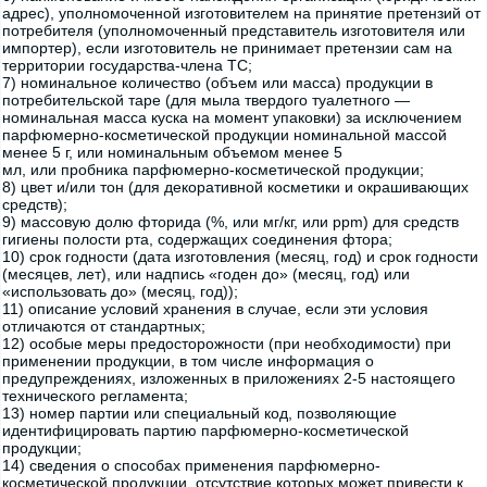
адрес), уполномоченной изготовителем на принятие претензий от
потребителя (уполномоченный представитель изготовителя или
импортер), если изготовитель не принимает претензии сам на
территории государства-члена ТС;
7) номинальное количество (объем или масса) продукции в
потребительской таре (для мыла твердого туалетного —
номинальная масса куска на момент упаковки) за исключением
парфюмерно-косметической продукции номинальной массой
менее 5 г, или номинальным объемом менее 5
мл, или пробника парфюмерно-косметической продукции;
8) цвет и/или тон (для декоративной косметики и окрашивающих
средств);
9) массовую долю фторида (%, или мг/кг, или ррm) для средств
гигиены полости рта, содержащих соединения фтора;
10) срок годности (дата изготовления (месяц, год) и срок годности
(месяцев, лет), или надпись «годен до» (месяц, год) или
«использовать до» (месяц, год));
11) описание условий хранения в случае, если эти условия
отличаются от стандартных;
12) особые меры предосторожности (при необходимости) при
применении продукции, в том числе информация о
предупреждениях, изложенных в приложениях 2-5 настоящего
технического регламента;
13) номер партии или специальный код, позволяющие
идентифицировать партию парфюмерно-косметической
продукции;
14) сведения о способах применения парфюмерно-
косметической продукции, отсутствие которых может привести к