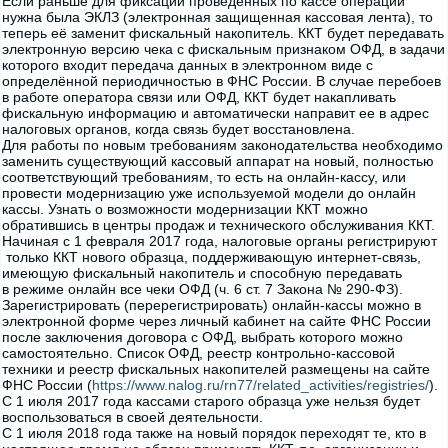
Если раньше для фиксации проведенных по кассе операций
нужна была ЭКЛЗ (электронная защищенная кассовая лента), то
теперь её заменит фискальный накопитель. ККТ будет передавать
электронную версию чека с фискальным признаком ОФД, в задачи
которого входит передача данных в электронном виде с
определённой периодичностью в ФНС России. В случае перебоев
в работе оператора связи или ОФД, ККТ будет накапливать
фискальную информацию и автоматически направит ее в адрес
налоговых органов, когда связь будет восстановлена.
Для работы по новым требованиям законодательства необходимо
заменить существующий кассовый аппарат на новый, полностью
соответствующий требованиям, то есть на онлайн-кассу, или
провести модернизацию уже используемой модели до онлайн
кассы. Узнать о возможности модернизации ККТ можно
обратившись в центры продаж и технического обслуживания ККТ.
Начиная с 1 февраля 2017 года, налоговые органы регистрируют
только ККТ нового образца, поддерживающую интернет-связь,
имеющую фискальный накопитель и способную передавать
в режиме онлайн все чеки ОФД (ч. 6 ст. 7 Закона № 290-ФЗ).
Зарегистрировать (перерегистрировать) онлайн-кассы можно в
электронной форме через личный кабинет на сайте ФНС России
после заключения договора с ОФД, выбрать которого можно
самостоятельно. Список ОФД, реестр контрольно-кассовой
техники и реестр фискальных накопителей размещены на сайте
ФНС России (
https://www.nalog.ru/rn77/related_activities/registries/
).
С 1 июля 2017 года кассами старого образца уже нельзя будет
воспользоваться в своей деятельности.
С 1 июля 2018 года также на новый порядок переходят те, кто в