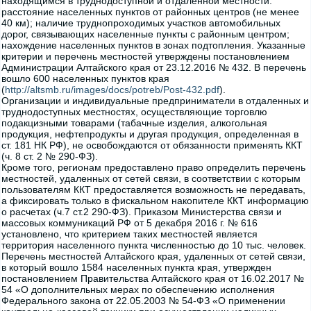
находящимся в труднодоступной и отдаленной местности:
расстояние населенных пунктов от районных центров (не менее
40 км); наличие труднопроходимых участков автомобильных
дорог, связывающих населенные пункты с районным центром;
нахождение населенных пунктов в зонах подтопления. Указанные
критерии и перечень местностей утверждены постановлением
Администрации Алтайского края от 23.12.2016 № 432. В перечень
вошло 600 населенных пунктов края
(
http://altsmb.ru/images/docs/potreb/Post-432.pdf
).
Организации и индивидуальные предприниматели в отдаленных и
труднодоступных местностях, осуществляющие торговлю
подакцизными товарами (табачные изделия, алкогольная
продукция, нефтепродукты и другая продукция, определенная в
ст. 181 НК РФ), не освобождаются от обязанности применять ККТ
(ч. 8 ст. 2 № 290-ФЗ).
Кроме того, регионам предоставлено право определить перечень
местностей, удаленных от сетей связи, в соответствии с которым
пользователям ККТ предоставляется возможность не передавать,
а фиксировать только в фискальном накопителе ККТ информацию
о расчетах (ч.7 ст.2 290-ФЗ). Приказом Министерства связи и
массовых коммуникаций РФ от 5 декабря 2016 г. № 616
установлено, что критерием таких местностей является
территория населенного пункта численностью до 10 тыс. человек.
Перечень местностей Алтайского края, удаленных от сетей связи,
в который вошло 1584 населенных пункта края, утвержден
постановлением Правительства Алтайского края от 16.02.2017 №
54 «О дополнительных мерах по обеспечению исполнения
Федерального закона от 22.05.2003 № 54-ФЗ «О применении