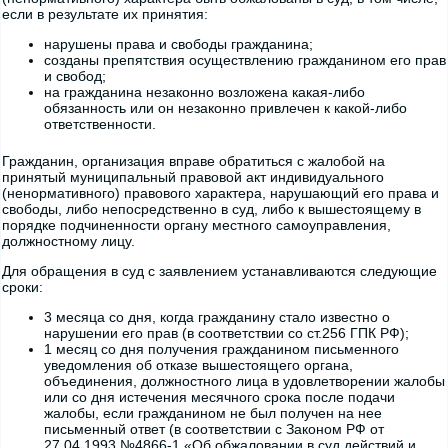
если в результате их принятия:
нарушены права и свободы гражданина;
созданы препятствия осуществлению гражданином его прав
и свобод;
на гражданина незаконно возложена какая-либо
обязанность или он незаконно привлечен к какой-либо
ответственности.
Гражданин, организация вправе обратиться с жалобой на
принятый муниципальный правовой акт индивидуального
(ненормативного) правового характера, нарушающий его права и
свободы, либо непосредственно в суд, либо к вышестоящему в
порядке подчиненности органу местного самоуправления,
должностному лицу.
Для обращения в суд с заявлением устанавливаются следующие
сроки:
3 месяца со дня, когда гражданину стало известно о
нарушении его прав (в соответствии со ст.256 ГПК РФ);
1 месяц со дня получения гражданином письменного
уведомления об отказе вышестоящего органа,
объединения, должностного лица в удовлетворении жалобы
или со дня истечения месячного срока после подачи
жалобы, если гражданином не был получен на нее
письменный ответ (в соответствии с Законом РФ от
27.04.1993 №4866-1 «Об обжаловании в суд действий и