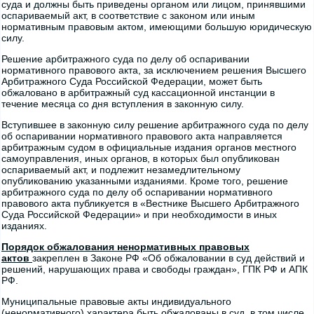
суда и должны быть приведены органом или лицом, принявшими
оспариваемый акт, в соответствие с законом или иным
нормативным правовым актом, имеющими большую юридическую
силу.
Решение арбитражного суда по делу об оспаривании
нормативного правового акта, за исключением решения Высшего
Арбитражного Суда Российской Федерации, может быть
обжаловано в арбитражный суд кассационной инстанции в
течение месяца со дня вступления в законную силу.
Вступившее в законную силу решение арбитражного суда по делу
об оспаривании нормативного правового акта направляется
арбитражным судом в официальные издания органов местного
самоуправления, иных органов, в которых был опубликован
оспариваемый акт, и подлежит незамедлительному
опубликованию указанными изданиями. Кроме того, решение
арбитражного суда по делу об оспаривании нормативного
правового акта публикуется в «Вестнике Высшего Арбитражного
Суда Российской Федерации» и при необходимости в иных
изданиях.
Порядок обжалования ненормативных правовых
актов
закреплен в Законе РФ «Об обжаловании в суд действий и
решений, нарушающих права и свободы граждан», ГПК РФ и АПК
РФ.
Муниципальные правовые акты индивидуального
(ненормативного) характера быть обжалованы в суд, в том числе,