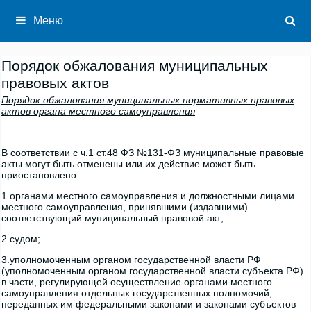
Перейти
к
Меню
содержимому
Порядок обжалования муниципальных
правовых актов
Порядок обжалования муниципальных нормативных правовых
актов органа местного самоуправления
В соответствии с ч.1 ст.48 ФЗ №131-ФЗ муниципальные правовые
акты могут быть отменены или их действие может быть
приостановлено:
1.органами местного самоуправления и должностными лицами
местного самоуправления, принявшими (издавшими)
соответствующий муниципальный правовой акт;
2.судом;
3.уполномоченным органом государственной власти РФ
(уполномоченным органом государственной власти субъекта РФ)
в части, регулирующей осуществление органами местного
самоуправления отдельных государственных полномочий,
переданных им федеральными законами и законами субъектов