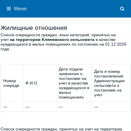
Перейти
к
Меню
содержимому
Жилищные отношения
Список очередности граждан, иных категорий, принятых на
учет
на территории Ключевского сельсовета
в качестве
нуждающихся в жилых помещениях по состоянию на 01.12.2025
года
Дата подачи
Дата и номер
заявления о
постановления
постановке на
Номер
Администрации
Ф.И.О.
учет в качестве
очереди
сельсовета о
нуждающихся в
постановке на
жилых
учет
помещениях
—
—
—
—
Список очередности граждан, принятых на учет на территории