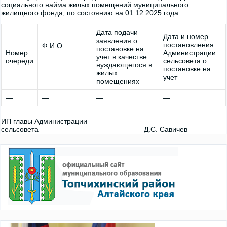
социального найма жилых помещений муниципального
жилищного фонда, по состоянию на 01.12.2025 года
Дата подачи
Дата и номер
заявления о
постановления
Ф.И.О.
постановке на
Номер
Администрации
учет в качестве
очереди
сельсовета о
нуждающегося в
постановке на
жилых
учет
помещениях
—
—
—
—
ИП главы Администрации
сельсовета Д.С. Савичев