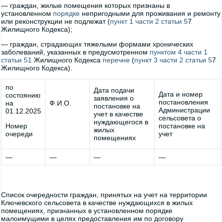
— граждан, жилые помещения которых признаны в
установленном
порядке
непригодными для проживания и ремонту
или реконструкции не подлежат (
пункт 1 части 2 статьи 5
7
Жилищного Кодекса);
— граждан, страдающих тяжелыми формами хронических
заболеваний, указанных в предусмотренном
пунктом 4 части 1
статьи 51
Жилищного Кодекса
перечне
(
пункт 3 части 2 статьи 5
7
Жилищного Кодекса).
по
Дата подачи
Дата и номер
состоянию
заявления о
постановления
на
Ф.И.О.
постановке на
Администрации
01.12.2025
учет в качестве
сельсовета о
нуждающегося в
Номер
постановке на
жилых
очереди
учет
помещениях
—
—
—
—
Список очередности граждан, принятых на учет на территории
Ключевского сельсовета в качестве нуждающихся в жилых
помещениях, признанных в установленном порядке
малоимущими в целях предоставления им по договору