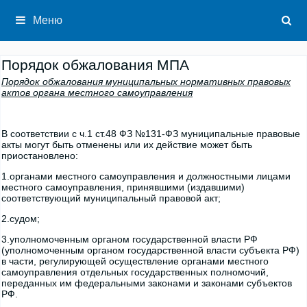
Перейти
к
Меню
содержимому
Порядок обжалования МПА
Порядок обжалования муниципальных нормативных правовых
актов органа местного самоуправления
В соответствии с ч.1 ст.48 ФЗ №131-ФЗ муниципальные правовые
акты могут быть отменены или их действие может быть
приостановлено:
1.органами местного самоуправления и должностными лицами
местного самоуправления, принявшими (издавшими)
соответствующий муниципальный правовой акт;
2.судом;
3.уполномоченным органом государственной власти РФ
(уполномоченным органом государственной власти субъекта РФ)
в части, регулирующей осуществление органами местного
самоуправления отдельных государственных полномочий,
переданных им федеральными законами и законами субъектов
РФ.