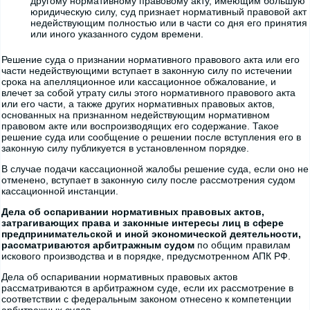
другому нормативному правовому акту, имеющим большую
юридическую силу, суд признает нормативный правовой акт
недействующим полностью или в части со дня его принятия
или иного указанного судом времени.
Решение суда о признании нормативного правового акта или его
части недействующими вступает в законную силу по истечении
срока на апелляционное или кассационное обжалование, и
влечет за собой утрату силы этого нормативного правового акта
или его части, а также других нормативных правовых актов,
основанных на признанном недействующим нормативном
правовом акте или воспроизводящих его содержание. Такое
решение суда или сообщение о решении после вступления его в
законную силу публикуется в установленном порядке.
В случае подачи кассационной жалобы решение суда, если оно не
отменено, вступает в законную силу после рассмотрения судом
кассационной инстанции.
Дела об оспаривании нормативных правовых актов,
затрагивающих права и законные интересы лиц в сфере
предпринимательской и иной экономической деятельности,
рассматриваются арбитражным судом
по общим правилам
искового производства и в порядке, предусмотренном АПК РФ.
Дела об оспаривании нормативных правовых актов
рассматриваются в арбитражном суде, если их рассмотрение в
соответствии с федеральным законом отнесено к компетенции