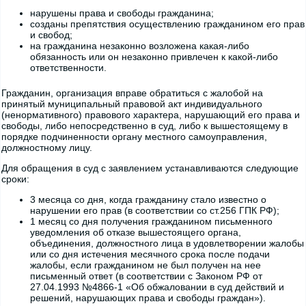
нарушены права и свободы гражданина;
созданы препятствия осуществлению гражданином его прав
и свобод;
на гражданина незаконно возложена какая-либо
обязанность или он незаконно привлечен к какой-либо
ответственности.
Гражданин, организация вправе обратиться с жалобой на
принятый муниципальный правовой акт индивидуального
(ненормативного) правового характера, нарушающий его права и
свободы, либо непосредственно в суд, либо к вышестоящему в
порядке подчиненности органу местного самоуправления,
должностному лицу.
Для обращения в суд с заявлением устанавливаются следующие
сроки:
3 месяца со дня, когда гражданину стало известно о
нарушении его прав (в соответствии со ст.256 ГПК РФ);
1 месяц со дня получения гражданином письменного
уведомления об отказе вышестоящего органа,
объединения, должностного лица в удовлетворении жалобы
или со дня истечения месячного срока после подачи
жалобы, если гражданином не был получен на нее
письменный ответ (в соответствии с Законом РФ от
27.04.1993 №4866-1 «Об обжаловании в суд действий и
решений, нарушающих права и свободы граждан»).