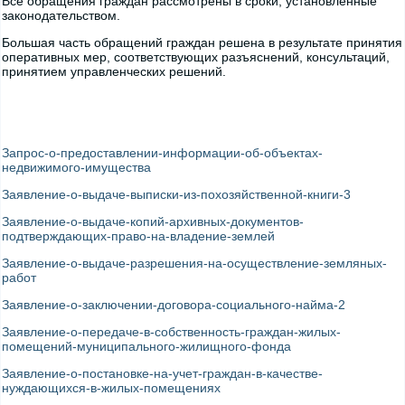
Все обращения граждан рассмотрены в сроки, установленные
законодательством.
Большая часть обращений граждан решена в результате принятия
оперативных мер, соответствующих разъяснений, консультаций,
принятием управленческих решений.
Запрос-о-предоставлении-информации-об-объектах-
недвижимого-имущества
Заявление-о-выдаче-выписки-из-похозяйственной-книги-3
Заявление-о-выдаче-копий-архивных-документов-
подтверждающих-право-на-владение-землей
Заявление-о-выдаче-разрешения-на-осуществление-земляных-
работ
Заявление-о-заключении-договора-социального-найма-2
Заявление-о-передаче-в-собственность-граждан-жилых-
помещений-муниципального-жилищного-фонда
Заявление-о-постановке-на-учет-граждан-в-качестве-
нуждающихся-в-жилых-помещениях