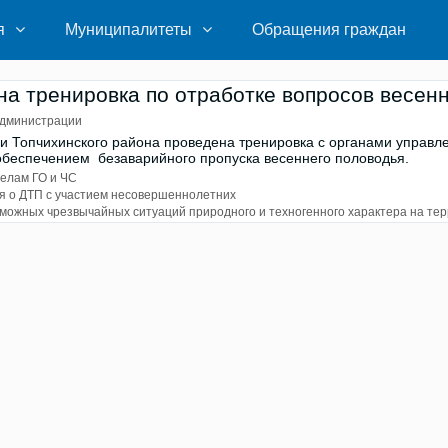
я
Муниципалитеты
Обращения граждан
а тренировка по отработке вопросов весен
дминистрации
и Топчихинского района проведена тренировка с органами управл
обеспечением безаварийного пропуска весеннего половодья.
делам ГО и ЧС
 о ДТП с участием несовершеннолетних
можных чрезвычайных ситуаций природного и техногенного характера на тер