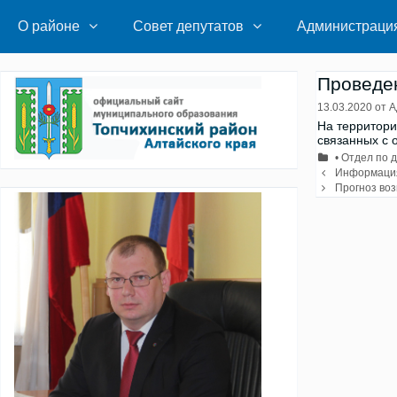
Перейти
к
О районе
Совет депутатов
Администраци
содержимому
Проведен
13.03.2020
от
А
На территори
связанных с 
Рубрики
• Отдел по 
Навигация
Информация
записи
Прогноз воз