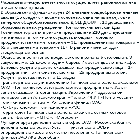
Фармацевтическую деятельность осуществляет районная аптека
и 5 аптечных пунктов.
В образовании функционирует 24 дневные общеобразовательные
школы (15 средних и восемь основных, одна начальная), одна
вечерняя общеобразовательная, ДЮЦ, ДЮКФП, 10 дошкольных
образовательных учреждений, Топчихинский детский Дом.
Розничная торговля в районе представлена 210 действующими
магазинами, в том числе осуществляющими торговлю
продовольственными товарами – 31, промышленными товарами –
62 и смешанными товарами 117. В районе имеется один
стационарный рынок
Общественное питание представлено в районе 5 столовыми, 3
закусочными, 12 кафе и одним баром. Имеется два летних кафе.
Бытовые услуги в районе оказывают как юридические лица – 14
предприятий, так и физические лиц – 25 предпринимателей.
Услуги представляются по 11 видам.
Транспортные услуги населению Топчихинского района оказывает
ОАО «Топчихинское автотранспортное предприятие». Услуги
связи оказывают 2 организации: Управление Федеральной
почтовой связи Алтайского края «Филиал ФГУП «Почта России»
Топчихинский почтамт», Алтайский филиал ОАО
«Сибирьтелеком» Топчихинский РУЭС.
Территория Топчихинского района охвачена сетями сотовой
связи: «Билайн», «МТС», «Мегафон».
Функционирует дополнительный офис ОАО «Россельхозбанк»,
дополнительные офисы Усть — Пристанского ОСБ и
операционные кассы в сельских поселениях, Топчихинский
филиал ЗАО АКБ Зернобанк.