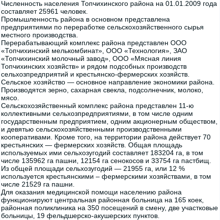
Численность населения Топчихинского района на 01.01.2009 года
составляет 25961 человек.
Промышленность района в основном представлена
предприятиями по переработке сельскохозяйственного сырья
местного производства.
Перерабатывающий комплекс района представлен ООО
«Топчихинский мелькомбинат», ООО «Технология», ЗАО
«Топчихинский молочный завод», ООО «Мясная линия
Топчихинских хозяйств» и рядом подсобных производств
сельхозпредприятий и крестьянско-фермерских хозяйств.
Сельское хозяйство — основное направление экономики района.
Производятся зерно, сахарная свекла, подсолнечник, молоко,
мясо.
Сельскохозяйственный комплекс района представлен 11-ю
коллективными сельхозпредприятиями, в том числе одним
государственным предприятием, одним акционерным обществом,
и девятью сельскохозяйственными производственными
кооперативами. Кроме того, на территории района действует 70
крестьянских — фермерских хозяйств. Общая площадь
используемых ими сельхозугодий составляет 183204 га, в том
числе 135962 га пашни, 12154 га сенокосов и 33754 га пастбищ.
Из общей площади сельхозугодий — 21955 га, или 12 %
используется крестьянскими – фермерскими хозяйствами, в том
числе 21529 га пашни.
Для оказания медицинской помощи населению района
функционируют центральная районная больница на 165 коек,
районная поликлиника на 350 посещений в смену, две участковые
больницы, 19 фельдшерско-акушерских пунктов.