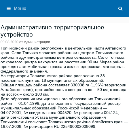
Перейти
к
Меню
содержимому
Административно-территориальное
устройство
09.08.2020
от
Администрации
Топчихинский район расположен в центральной части Алтайского
края. Село Топчиха является районным центром Топчихинского
района и административным центром сельсовета. Село Топчиха
от краевого центра находится на расстоянии 90 км. Через район
проходят автомобильная трасса и железнодорожная магистраль
федерального значения.
На территории Топчихинского района расположено 38
населенных пунктов, 18 муниципальных образований.
Общая площадь района составляет 330098 га (1,96% территории
Алтайского края), протяжённость с севера на юг – 50 км, с запада
на восток – около 100 км.
Дата образования муниципального образования Топчихинский
район — 01.04.1996, дата внесения в Государственный реестр
муниципальных образований Российской Федерации —
04.07.2001, № свидетельства 004520, № регистрации 004124,
дата регистрации Устава муниципального образования
Топчихинский сельсовет Топчихинского района Алтайского края —
16.07.2008, № регистрации RU 225490002008099;