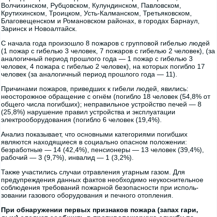
Волчихинском, Рубцовском, Кулундинском, Павловском,
Крутихинском, Троицком, Усть-Калманском, Третьяковском,
Благовещенском и Романовском районах, в городах Барнаул,
Заринск и Новоалтайск.
С начала года произошло 8 пожаров с групповой гибелью людей
(1 по­жар с гибелью 3 человек, 7 пожаров с гибелью 2 человек), (за
аналогичный период прошлого года — 1 пожар с гибелью 3
человек, 4 пожара с гибелью 2 человек), на которых погибло 17
человек (за аналогичный период прошлого года — 11).
Причинами пожаров, приведших к гибели людей, явились:
неосторож­ное обращение с огнём (погибло 18 человек (54,8% от
общего числа погиб­ших); неправильное устройство печей — 8
(25,8%) нарушение правил устрой­ства и эксплуатации
электрооборудования (погибло 6 человек (19,4%).
Анализ показывает, что основными категориями погибших
являются находящиеся в социально опасном положении:
безработные — 14 (42,4%), пенсионеры — 13 человек (39,4%),
рабочий — 3 (9,7%), инвалид — 1 (3,2%).
Также участились случаи отравления угарным газом. Для
предупре­ждения данных фактов необходимо неукоснительное
соблюдения требований пожарной безопасности при исполь­
зовании газового оборудования и печного отопления.
При обнаружении первых признаков пожара (запах гари,