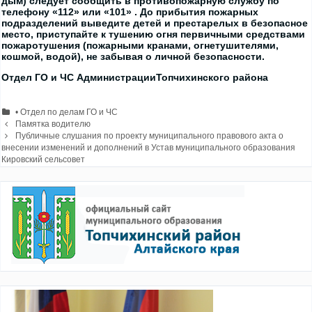
дым) следует сообщить в противопожарную службу по
телефону «112» или «101» . До прибытия пожарных
подразделений выведите детей и престарелых в безопасное
место, приступайте к тушению огня первичными средствами
пожаротушения (пожарными кранами, огнетушителями,
кошмой, водой), не забывая о личной безопасности.
Отдел ГО и ЧС АдминистрацииТопчихинского района
Рубрики
• Отдел по делам ГО и ЧС
Навигация
Памятка водителю
записи
Публичные слушания по проекту муниципального правового акта о
внесении изменений и дополнений в Устав муниципального образования
Кировский сельсовет