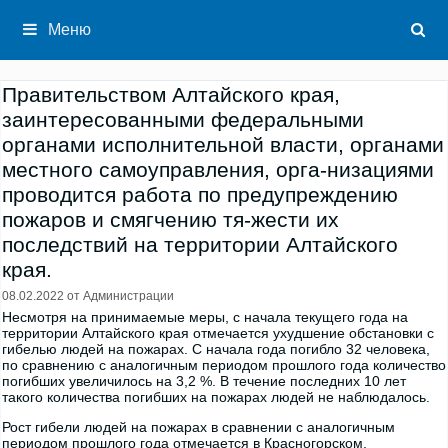
Перейти
к
Меню
содержимому
Правительством Алтайского края,
заинтересованными федеральными
органами исполнительной власти, органами
местного самоуправления, орга-низациями
проводится работа по предупреждению
пожаров и смягчению тя-жести их
последствий на территории Алтайского
края.
08.02.2022
от
Администрации
Несмотря на принимаемые меры, с начала текущего года на
территории Алтайского края отмечается ухудшение обстановки с
гибелью людей на по­жарах. С начала года погибло 32 человека,
по сравнению с аналогичным пе­риодом прошлого года количество
погибших увеличилось на 3,2 %. В тече­ние последних 10 лет
такого количества погибших на пожарах людей не наблюдалось.
Рост гибели людей на пожарах в сравнении с аналогичным
периодом прошлого года отмечается в Красногорском,