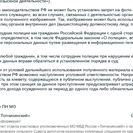
озыскной деятельности»).
о законодательством РФ не может быть установлен запрет на фото-
ного служащего, во всех случаях, связанных с деятельностью орга
я полученного изображения. Так, изображение может быть использ
лиц органов внутренних дел (вышестоящему должностному лицу, пр
рудник полиции как гражданин Российской Федерации с одной стор
 определяется, в том числе Федеральным законом «О полиции», вп
и персональных данных путем размещения в информационно-теле
, любой гражданин, в том числе сотрудник полиции при нарушении 
 данных вправе обратиться в установленном порядке в суд.
и от условий дальнейшего использования полученного материала и
ством РФ возможно наступление уголовной ответственности. Наприм
сть за клевету, содержащуюся в публичном выступлении, публичн
при этом санкция за данное преступление предусматривает штраф
ого дохода осужденного за период до одного года либо обязательн
т ПН МО
оссии «Топчихинский» О.М. Пон
информирует
чет отдела участковых уполномоченных МО МВД России «Топчихинский» о пр
ровского сельского Совета депутатов назначены публичные слушания по пр