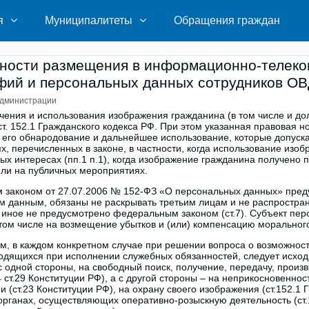
я
Муниципалитеты
Обращения граждан
нности размещения в информационно-телеко
ий и персональных данных сотрудников ОВД
дминистрации
чения и использования изображения гражданина (в том числе и до
т. 152.1 Гражданского кодекса РФ. При этом указанная правовая н
 его обнародование и дальнейшее использование, которые допускаю
ях, перечисленных в законе, в частности, когда использование из
ых интересах (пп.1 п.1), когда изображение гражданина получено п
ли на публичных мероприятиях.
законом от 27.07.2006 № 152-ФЗ «О персональных данных» предус
 данным, обязаны не раскрывать третьим лицам и не распростра
 иное не предусмотрено федеральным законом (ст.7). Субъект пер
 том числе на возмещение убытков и (или) компенсацию морального 
м, в каждом конкретном случае при решении вопроса о возможност
одящихся при исполнении служебных обязанностей, следует исход
с одной стороны, на свободный поиск, получение, передачу, про
4 ст.29 Конституции РФ), а с другой стороны – на неприкосновеннос
и (ст.23 Конституции РФ), на охрану своего изображения (ст.152.1
органах, осуществляющих оперативно-розыскную деятельность (ст