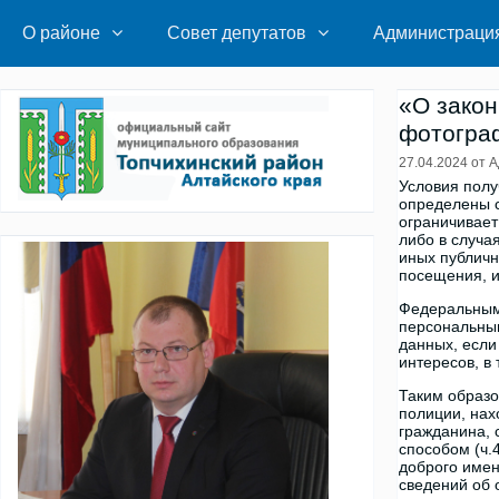
Перейти
к
О районе
Совет депутатов
Администраци
содержимому
«О зако
фотограф
27.04.2024
от
А
Условия полу
определены с
ограничивает
либо в случа
иных публичн
посещения, и
Федеральным 
персональным
данных, если
интересов, в
Таким образо
полиции, нах
гражданина, 
способом (ч.
доброго имен
сведений об 