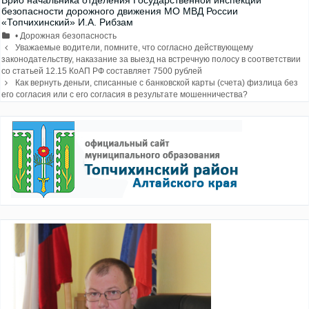
Врио начальника отделения Государственной инспекции
безопасности дорожного движения МО МВД России
«Топчихинский» И.А. Рибзам
Рубрики
• Дорожная безопасность
Навигация
Уважаемые водители, помните, что согласно действующему
записи
законодательству, наказание за выезд на встречную полосу в соответствии
со статьей 12.15 КоАП РФ составляет 7500 рублей
Как вернуть деньги, списанные с банковской карты (счета) физлица без
его согласия или с его согласия в результате мошенничества?