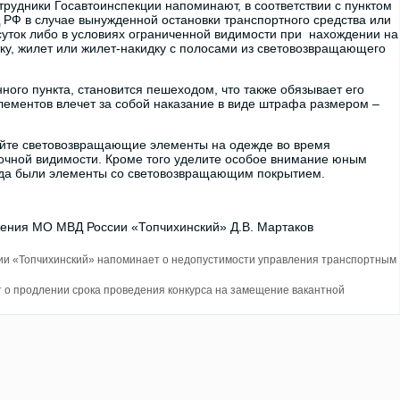
трудники Госавтоинспекции напоминают, в соответствии с пунктом
Д РФ в случае вынужденной остановки транспортного средства или
суток либо в условиях ограниченной видимости при нахождении на
ку, жилет или жилет-накидку с полосами из световозвращающего
ого пункта, становится пешеходом, что также обязывает его
ементов влечет за собой наказание в виде штрафа размером –
зуйте световозвращающие элементы на одежде во время
точной видимости. Кроме того уделите особое внимание юным
егда были элементы со световозвращающим покрытием.
жения МО МВД России «Топчихинский» Д.В. Мартаков
ии «Топчихинский» напоминает о недопустимости управления транспортным
т о продлении срока проведения конкурса на замещение вакантной