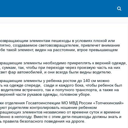
товозвращающим элементам пешеходы в условиях плохой или
 пятно, создаваемое световозвращателем, привлечет внимание
ебе такой элемент, виден на расстоянии, втрое превышающем
вращающие элементы необходимо прикреплять к верхней одежде,
 сумкам, так, чтобы при переходе через проезжую часть на них
свет фар автомобилей, и они всегда были видны водителю.
вращающие элементы у ребенка ростом до 140 см можно
ь на одежде спереди, сзади и каждого бока, чтобы ребенок был
 водителям встречного, так и попутного транспорта, а также на
верхней части рукавов одежды, головном уборе.
ки отделения Госавтоинспекции МО МВД России «Топчихинский»
уют родителям контролировать ношение ребенком
вращающих элементов независимо от времени суток и времени
бенно в непогоду. Вместе с этим дети-пешеходы должны знать и
ь правила безопасного поведения на дороге.