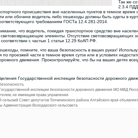
Так же со
2.3.4 ПД
спортного происшествия вне населенных пунктов в темное время 
ти или обочине водитель либо пешеходы должны быть одеты в курт
оответствующего требованиям ГОСТа 12.4.281-2014.
мание, что водитель, покидая транспортное средство вне населенн
 световозвращающие элементы. Отсутствие световозвращающих эл
 соответствии с частью 1 статьи 12.29 КоАП РФ.
шеходы, помните, что ваша безопасность в ваших руках! Исполь
 по проезжей части в темное время суток или в условиях недоста
орожного движения. Проконтролируйте, что бы на ваших детях вс
деления Государственной инспекции безопасности дорожного дви
 безопасность
Государственной инспекции безопасности дорожного движения МО МВД Росс
ителем, не имеющим права управления
 сельский Совет депутатов Топчихинского района Алтайского края объявляе
вы Администрации Володарского сельсовета