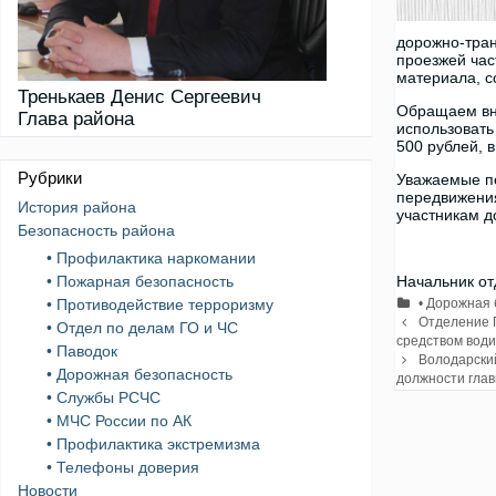
дорожно-тран
проезжей час
материала, с
Тренькаев Денис Сергеевич
Обращаем вни
Глава района
использовать
500 рублей, в
Рубрики
Уважаемые пе
передвижения
История района
участникам д
Безопасность района
• Профилактика наркомании
• Пожарная безопасность
Начальник от
Рубрики
• Дорожная
• Противодействие терроризму
Навигация
Отделение 
• Отдел по делам ГО и ЧС
записи
средством вод
• Паводок
Володарский
• Дорожная безопасность
должности гла
• Службы РСЧС
• МЧС России по АК
• Профилактика экстремизма
• Телефоны доверия
Новости