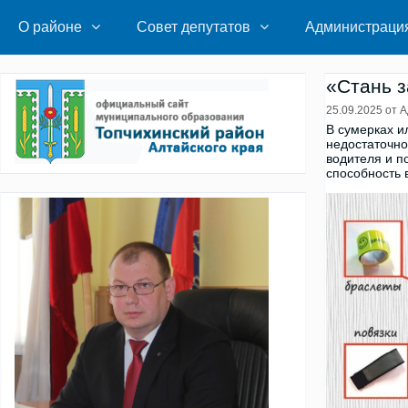
Перейти
к
О районе
Совет депутатов
Администраци
содержимому
«Стань з
25.09.2025
от
А
В сумерках и
недостаточно
водителя и п
способность 