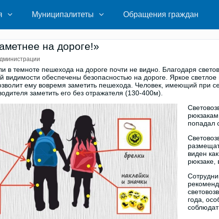
я
Муниципалитеты
Обращения граждан
аметнее на дороге!»
дминистрации
ли в темноте пешехода на дороге почти не видно. Благодаря све
й видимости обеспечены безопасностью на дороге. Яркое светлое
озволит ему вовремя заметить пешехода. Человек, имеющий при с
водителя заметить его без отражателя (130-400м).
Световоз
рюкзакам,
попадал 
Световоз
размещат
виден как
рюкзаке, 
Сотрудни
рекоменд
световоз
года, осо
соблюдат