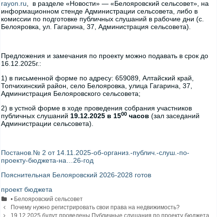
rayon.ru
, в разделе «Новости» — «Белояровский сельсовет», на
информационном стенде Администрации сельсовета, либо в
комиссии по подготовке публичных слушаний в рабочие дни (с.
Белояровка, ул. Гагарина, 37, Администрация сельсовета).
Предложения и замечания по проекту можно подавать в срок до
16.12.2025г.:
1) в письменной форме по адресу: 659089, Алтайский край,
Топчихинский район, село Белояровка, улица Гагарина, 37,
Администрация Белояровского сельсовета;
2) в устной форме в ходе проведения собрания участников
00
публичных слушаний
19.12.2025 в 15
часов
(зал заседаний
Администрации сельсовета).
Постанов.№ 2 от 14.11.2025-об-организ.-публич.-слуш.-по-
проекту-бюджета-на…26-год
Пояснительная Белояровский 2026-2028 готов
проект бюджета
Рубрики
• Белояровский сельсовет
Навигация
Почему нужно регистрировать свои права на недвижимость?
записи
19.12.2025 будут проведены Публичные слушания по проекту бюджета