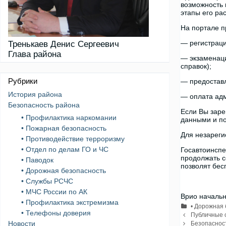
возможность 
этапы его ра
На портале п
— регистраци
Тренькаев Денис Сергеевич
Глава района
— экзаменаци
справок);
Рубрики
— предоставл
История района
— оплата адм
Безопасность района
Если Вы заре
• Профилактика наркомании
данными и по
• Пожарная безопасность
Для незареги
• Противодействие терроризму
• Отдел по делам ГО и ЧС
Госавтоинспе
продолжать с
• Паводок
позволят бе
• Дорожная безопасность
• Службы РСЧС
• МЧС России по АК
Врио начальн
• Профилактика экстремизма
Рубрики
• Дорожная
• Телефоны доверия
Навигация
Публичные с
записи
Новости
Безопасност