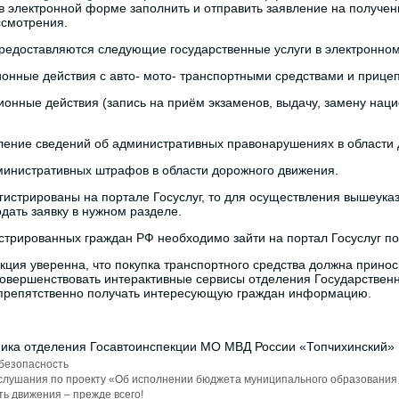
в электронной форме заполнить и отправить заявление на получени
ссмотрения.
редоставляются следующие государственные услуги в электронном
онные действия с авто- мото- транспортными средствами и прицеп
онные действия (запись на приём экзаменов, выдачу, замену нац
ение сведений об административных правонарушениях в области 
инистративных штрафов в области дорожного движения.
гистрированы на портале Госуслуг, то для осуществления вышеука
дать заявку в нужном разделе.
стрированных граждан РФ необходимо зайти на портал Госуслуг по
кция уверенна, что покупка транспортного средства должна прино
овершенствовать интерактивные сервисы отделения Государственн
спрепятственно получать интересующую граждан информацию.
ика отделения Госавтоинспекции МО МВД России «Топчихинский» 
 безопасность
лушания по проекту «Об исполнении бюджета муниципального образования М
ь движения – прежде всего!