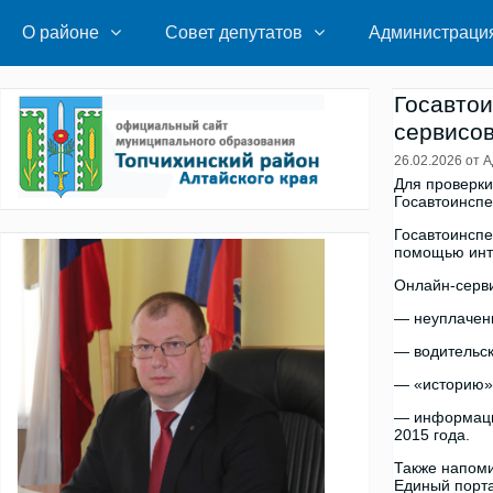
Перейти
к
О районе
Совет депутатов
Администраци
содержимому
Госавтои
сервисов
26.02.2026
от
А
Для проверки
Госавтоинспе
Госавтоинспе
помощью инте
Онлайн-серви
— неуплачен
— водительск
— «историю» 
— информацию
2015 года.
Также напоми
Единый порт