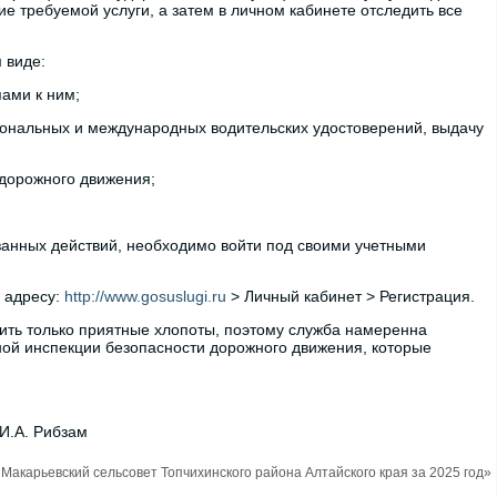
е требуемой услуги, а затем в личном кабинете отследить все
 виде:
ами к ним;
иональных и международных водительских удостоверений, выдачу
дорожного движения;
занных действий, необходимо войти под своими учетными
 адресу:
http://www.gosuslugi.ru
> Личный кабинет > Регистрация.
сить только приятные хлопоты, поэтому служба намеренна
ой инспекции безопасности дорожного движения, которые
И.А. Рибзам
акарьевский сельсовет Топчихинского района Алтайского края за 2025 год»