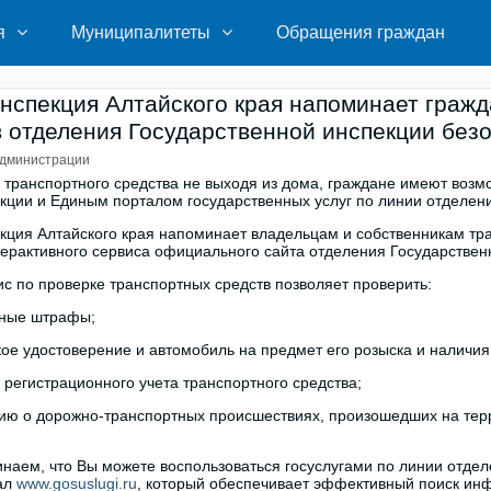
я
Муниципалитеты
Обращения граждан
нспекция Алтайского края напоминает граж
 отделения Государственной инспекции без
дминистрации
 транспортного средства не выходя из дома, граждане имеют воз
кции и Единым порталом государственных услуг по линии отделен
кция Алтайского края напоминает владельцам и собственникам тра
рактивного сервиса официального сайта отделения Государствен
с по проверке транспортных средств позволяет проверить:
ные штрафы;
ое удостоверение и автомобиль на предмет его розыска и наличия
регистрационного учета транспортного средства;
 о дорожно-транспортных происшествиях, произошедших на терр
наем, что Вы можете воспользоваться госуслугами по линии отде
ал
www.gosuslugi.ru
, который обеспечивает эффективный поиск ин