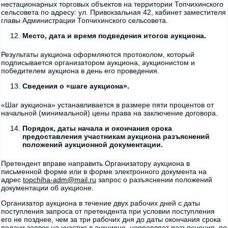
нестационарных торговых объектов на территории Топчихинского
сельсовета по адресу: ул. Привокзальная 42, кабинет заместителя
главы Администрации Топчихинского сельсовета.
Место, дата и время подведения итогов аукциона.
Результаты аукциона оформляются протоколом, который
подписывается организатором аукциона, аукционистом и
победителем аукциона в день его проведения.
Сведения о «шаге аукциона».
«Шаг аукциона» устанавливается в размере пяти процентов от
начальной (минимальной) цены права на заключение договора.
Порядок, даты начала и окончания срока
предоставления участникам аукциона разъяснений
положений аукционной документации.
Претендент вправе направить Организатору аукциона в
письменной форме или в форме электронного документа на
адрес
topchiha-adm@mail.ru
запрос о разъяснении положений
документации об аукционе.
Организатор аукциона в течение двух рабочих дней с даты
поступления запроса от претендента при условии поступления
его не позднее, чем за три рабочих дня до даты окончания срока
подачи заявок на участие в аукционе, направляет разъяснения, по