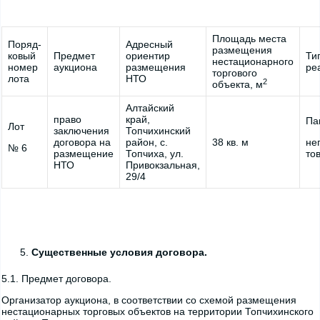
Площадь места
Поряд-
Адресный
размещения
ковый
Предмет
ориентир
Ти
нестационарного
номер
аукциона
размещения
ре
торгового
лота
НТО
2
объекта, м
Алтайский
право
край,
Па
Лот
заключения
Топчихинский
договора на
район, с.
38 кв. м
не
№ 6
размещение
Топчиха, ул.
то
НТО
Привокзальная,
29/4
Существенные условия договора.
5.1. Предмет договора.
Организатор аукциона, в соответствии со схемой размещения
нестационарных торговых объектов на территории Топчихинского