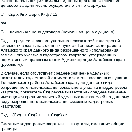
Расчет начальной (минимальной) цены права на заключение
договора за один месяц осуществляется по формуле:
C = Скд x Кв x Sмр x Киф / 12,
где:
C — начальная цена договора (начальная цена аукциона);
Cкд — среднее значение удельных показателей кадастровой
стоимости земель населенных пунктов Топчихинского района
Алтайского края данного вида разрешенного использования
земельного участка в кадастровом квартале, утвержденных
нормативным правовым актом Администрации Алтайского края
(руб./кв. м);
В случае, если отсутствует среднее значение удельных
показателей кадастровой стоимости земель населенных пунктов
Топчихинского района Алтайского края для данного вида
разрешенного использования земельного участка в кадастровом
квартале, показатель Скд рассчитывается как среднее значение
имеющихся средних значений удельных показателей по данному
виду разрешенного использования смежных кадастровых
кварталов:
Скд = (Скд1 + Скд2 + … + Скдn) / n.
Смежные кадастровые кварталы — кварталы, имеющие общие
границы.