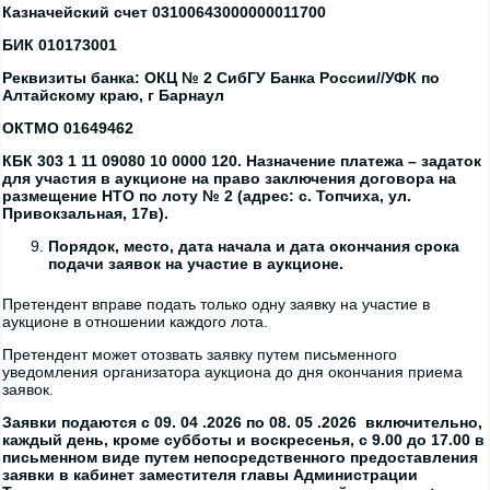
Казначейский счет 03100643000000011700
БИК 010173001
Реквизиты банка: ОКЦ № 2 СибГУ Банка России//УФК по
Алтайскому краю, г Барнаул
ОКТМО 01649462
КБК 303 1 11 09080 10 0000 120
. Назначение платежа – задаток
для участия в аукционе на право заключения договора на
размещение НТО по лоту № 2 (адрес: с. Топчиха, ул.
Привокзальная, 17в).
Порядок, место, дата начала и дата окончания срока
подачи заявок на участие в аукционе.
Претендент вправе подать только одну заявку на участие в
аукционе в отношении каждого лота.
Претендент может отозвать заявку путем письменного
уведомления организатора аукциона до дня окончания приема
заявок.
Заявки подаются с 09. 04 .2026 по 08. 05 .2026 включительно,
каждый день, кроме субботы и воскресенья, с 9.00 до 17.00 в
письменном виде путем непосредственного предоставления
заявки в кабинет заместителя главы Администрации