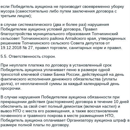
если Победитель аукциона не производит своевременно уборку
мусора (самостоятельно либо путем заключения договора с
третьим лицом);
в случае систематического (два и более раз) нарушения
Победителем аукциона условий договора, Правил
благоустройства муниципального образования Топчихинский
сельсовет Топчихинского района Алтайского края, утвержденных
решением Топчихинского сельского Совета депутатов от
19.12.2018 № 27, правил торговли, санитарных норм и правил.
5.5. Ответственность сторон.
При неуплате платежа по договору в установленный срок
Победитель аукциона уплачивает пеню в размере одной
трехсотой ключевой ставки Банка России, действующей на день
фактического исполнения денежного обязательства (уплаты
долга), от неоплаченной суммы за каждый календарный день
просрочки.
В случае нарушения Победителем аукциона обязанности при
прекращении действия (расторжения) договора в течение 10 дней
обеспечить за свой счет полный демонтаж (включая настил) и
вывоз НТО с места его размещения, а также восстановление
почвенного и травяного покрова в месте размещения НТО,
Победитель аукциона оплачивает Организатору аукциона штраф в
размере полной платы по договору.