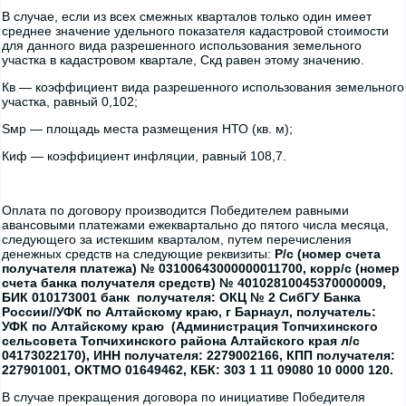
В случае, если из всех смежных кварталов только один имеет
среднее значение удельного показателя кадастровой стоимости
для данного вида разрешенного использования земельного
участка в кадастровом квартале, Скд равен этому значению.
Кв — коэффициент вида разрешенного использования земельного
участка, равный 0,102;
Sмр — площадь места размещения НТО (кв. м);
Киф — коэффициент инфляции, равный 108,7.
Оплата по договору производится Победителем равными
авансовыми платежами ежеквартально до пятого числа месяца,
следующего за истекшим кварталом, путем перечисления
денежных средств на следующие реквизиты:
Р/с (номер счета
получателя платежа) № 03100643000000011700
, корр/с (номер
счета банка получателя средств) № 40102810045370000009,
БИК 010173001 банк получателя: ОКЦ № 2 СибГУ Банка
России//УФК по Алтайскому краю, г Барнаул, получатель:
УФК по Алтайскому краю (Администрация Топчихинского
сельсовета Топчихинского района Алтайского края л/с
04173022170), ИНН получателя: 2279002166, КПП получателя:
227901001, ОКТМО 01649462, КБК: 303 1 11 09080 10 0000 120.
В случае прекращения договора по инициативе Победителя