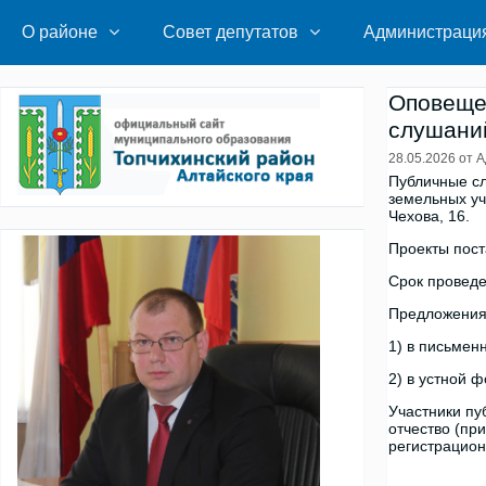
Перейти
к
О районе
Совет депутатов
Администраци
содержимому
Оповещен
слушаний
28.05.2026
от
А
Публичные сл
земельных уча
Чехова, 16.
Проекты пост
Срок проведе
Предложени
1) в письмен
2) в устной 
Участники пу
отчество (пр
регистрацион