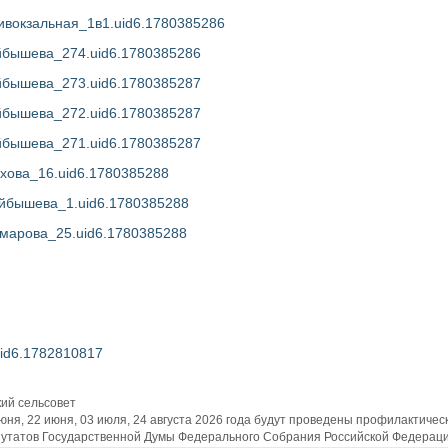
ивокзальная_1в1.uid6.1780385286
йбышева_274.uid6.1780385286
йбышева_273.uid6.1780385287
йбышева_272.uid6.1780385287
йбышева_271.uid6.1780385287
хова_16.uid6.1780385288
уйбышева_1.uid6.1780385288
марова_25.uid6.1780385288
id6.1782810817
кий сельсовет
июня, 22 июня, 03 июля, 24 августа 2026 года будут проведены профилактиче
утатов Государственной Думы Федерального Собрания Российской Федераци