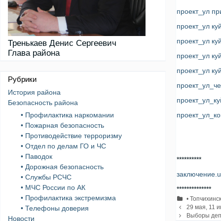
проект_ул пр
проект_ул ку
проект_ул ку
Тренькаев Денис Сергеевич
Глава района
проект_ул ку
проект_ул ку
Рубрики
проект_ул_че
История района
проект_ул_к
Безопасность района
• Профилактика наркомании
проект_ул_ко
• Пожарная безопасность
• Противодействие терроризму
• Отдел по делам ГО и ЧС
• Паводок
**********
• Дорожная безопасность
заключение.u
• Службы РСЧС
• МЧС России по АК
**************
• Профилактика экстремизма
Рубрики
• Топчихинс
Навигация
29 мая, 11 
• Телефоны доверия
записи
Выборы деп
Новости