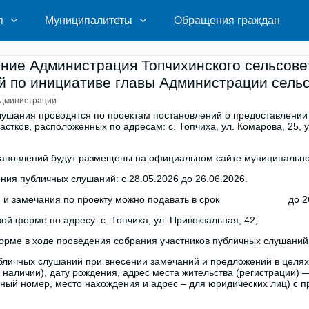
я
Муниципалитеты
Обращения граждан
ие Администрация Топчихинского сельсове
 по инициативе главы Администрации сель
дминистрации
ушания проводятся по проектам постановлений о предоставлении
стков, расположенных по адресам: с. Топчиха, ул. Комарова, 25, ул
ановлений будут размещены на официальном сайте муниципальног
ния публичных слушаний: с 28.05.2026 до 26.06.2026.
я и замечания по проекту можно подавать в срок до 26.
ной форме по адресу: с. Топчиха, ул. Привокзальная, 42;
форме в ходе проведения собрания участников публичных слушаний
бличных слушаний при внесении замечаний и предложений в целя
и наличии), дату рождения, адрес места жительства (регистрации)
ный номер, место нахождения и адрес – для юридических лиц) с 