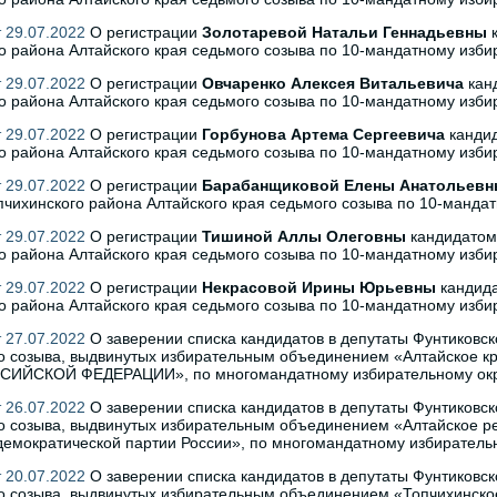
 29.07.2022
О регистрации
Золотаревой Натальи Геннадьевны
к
о района Алтайского края седьмого созыва по 10-мандатному изби
 29.07.2022
О регистрации
Овчаренко Алексея Витальевича
канд
о района Алтайского края седьмого созыва по 10-мандатному изби
 29.07.2022
О регистрации
Горбунова Артема Сергеевича
кандид
о района Алтайского края седьмого созыва по 10-мандатному изби
 29.07.2022
О регистрации
Барабанщиковой Елены Анатольев
пчихинского района Алтайского края седьмого созыва по 10-манда
 29.07.2022
О регистрации
Тишиной Аллы Олеговны
кандидатом 
о района Алтайского края седьмого созыва по 10-мандатному изби
 29.07.2022
О регистрации
Некрасовой Ирины Юрьевны
кандида
о района Алтайского края седьмого созыва по 10-мандатному изби
 27.07.2022
О заверении списка кандидатов в депутаты Фунтиковск
го созыва, выдвинутых избирательным объединением «Алтайское
ИЙСКОЙ ФЕДЕРАЦИИ», по многомандатному избирательному окр
 26.07.2022
О заверении списка кандидатов в депутаты Фунтиковск
о созыва, выдвинутых избирательным объединением «Алтайское р
емократической партии России», по многомандатному избиратель
 20.07.2022
О заверении списка кандидатов в депутаты Фунтиковск
о созыва, выдвинутых избирательным объединением «Топчихинско