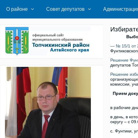
Перейти
к
О районе
Совет депутатов
Администраци
содержимому
Избират
Выбо
— № 15/1 от 
Фунтиковског
Решение Фунт
депутатов То
Решение изби
организующих
комиссии, уч
Прием доку
в рабочие дни
в день, в ко
округу – с 09
с. Фунтики, 