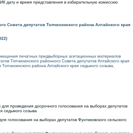
ИК дату и время представления в избирательную комиссию
го Совета депутатов Топчихинского района Алтайского края
022)
азмещения печатных предвыборных агитационных материалов
тов Топчихинского районного Совета депутатов Алтайского края
в Топчихинского района Алтайского края седьмого созыва,
 для проведения досрочного голосования на выборах депутатов
ая седьмого созыва
ля голосования на выборах депутатов Фунтиковского сельского