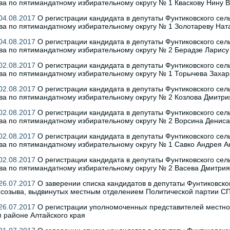
ва по пятимандатному избирательному округу № 1 Кваскову Нину 
04.08.2017
О регистрации кандидата в депутаты Фунтиковского сель
ва по пятимандатному избирательному округу № 1 Золотареву На
04.08.2017
О регистрации кандидата в депутаты Фунтиковского сель
ва по пятимандатному избирательному округу № 2 Берадзе Ларис
02.08.2017
О регистрации кандидата в депутаты Фунтиковского сель
ва по пятимандатному избирательному округу № 1 Торычева Захар
02.08.2017
О регистрации кандидата в депутаты Фунтиковского сель
ва по пятимандатному избирательному округу № 2 Козлова Дмитри
02.08.2017
О регистрации кандидата в депутаты Фунтиковского сель
ва по пятимандатному избирательному округу № 2 Ворсина Денис
02.08.2017
О регистрации кандидата в депутаты Фунтиковского сель
ва по пятимандатному избирательному округу № 1 Савко Андрея А
02.08.2017
О регистрации кандидата в депутаты Фунтиковского сель
ва по пятимандатному избирательному округу № 2 Васева Дмитри
26.07.2017
О заверении списка кандидатов в депутаты Фунтиковског
о созыва, выдвинутых местным отделением Политической партии 
26.07.2017
О регистрации уполномоченных представителей местн
 районе Алтайского края