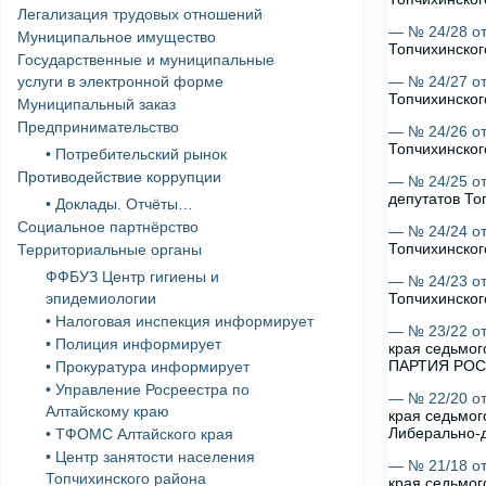
Легализация трудовых отношений
— № 24/28 от
Муниципальное имущество
Топчихинског
Государственные и муниципальные
услуги в электронной форме
— № 24/27 от
Топчихинског
Муниципальный заказ
Предпринимательство
— № 24/26 от
Топчихинског
• Потребительский рынок
Противодействие коррупции
— № 24/25 от
депутатов То
• Доклады. Отчёты…
Социальное партнёрство
— № 24/24 от
Топчихинског
Территориальные органы
ФФБУЗ Центр гигиены и
— № 24/23 от
эпидемиологии
Топчихинског
• Налоговая инспекция информирует
— № 23/22 от
• Полиция информирует
края седьмо
ПАРТИЯ РОСС
• Прокуратура информирует
• Управление Росреестра по
— № 22/20 от
Алтайскому краю
края седьмог
Либерально-д
• ТФОМС Алтайского края
• Центр занятости населения
— № 21/18 от
Топчихинского района
края седьмог