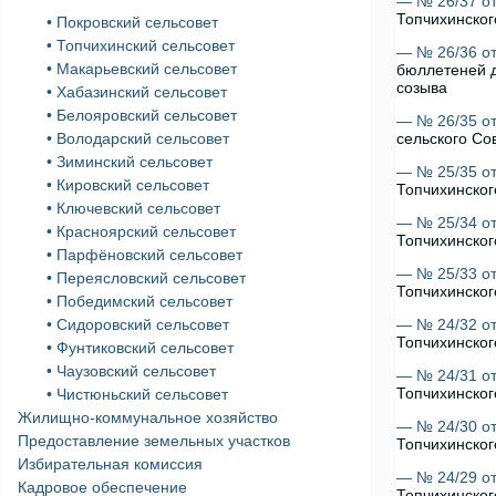
— № 26/37 от
Топчихинског
• Покровский сельсовет
• Топчихинский сельсовет
— № 26/36 от
• Макарьевский сельсовет
бюллетеней д
созыва
• Хабазинский сельсовет
• Белояровский сельсовет
— № 26/35 от
• Володарский сельсовет
сельского Со
• Зиминский сельсовет
— № 25/35 от
• Кировский сельсовет
Топчихинског
• Ключевский сельсовет
— № 25/34 от
• Красноярский сельсовет
Топчихинског
• Парфёновский сельсовет
— № 25/33 от
• Переясловский сельсовет
Топчихинског
• Победимский сельсовет
• Сидоровский сельсовет
— № 24/32 от
Топчихинског
• Фунтиковский сельсовет
• Чаузовский сельсовет
— № 24/31 от
Топчихинског
• Чистюньский сельсовет
Жилищно-коммунальное хозяйство
— № 24/30 от
Предоставление земельных участков
Топчихинског
Избирательная комиссия
— № 24/29 от
Кадровое обеспечение
Топчихинског