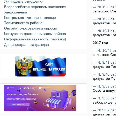
Жилищные отношения
Всероссийская перепись населения
— № 19/3 от 
сельского Со
Уведомления
Контрольно-счетная комиссия
— № 19/2 от 
Топчихинского района
депутатов То
Онлайн голосования и опросы
— № 19/1 от 
Конкурс на должность главы района
депутатов То
Неформальная занятость (памятки)
2017 год
Для иностранных граждан
— № 10/42 от
сельского Со
— № 9/41 от 
депутатов То
— № 9/40 от 
депутатов Фу
— № 9/39 от 
Совета депут
— № 9/38 от 
выборах депу
— № 9/37 от 
депутатов То