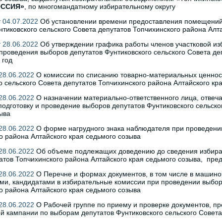
ОССИЯ»
, по многомандатному избирательному округу
 04.07.2022
Об установлении времени предоставления помещений 
нтиковского сельского Совета депутатов Топчихинского района Алт
 28.06.2022
Об утверждении графика работы членов участковой из
 проведения выборов депутатов Фунтиковского сельского Совета де
 год
28.06.2022
О комиссии по списанию товарно-материальных ценност
о сельского Совета депутатов Топчихинского района Алтайского кр
28.06.2022
О назначении материально-ответственного лица, отвеч
подготовку и проведение выборов депутатов Фунтиковского сельско
ыва
28.06.2022
О форме нагрудного знака наблюдателя при проведении
о района Алтайского края седьмого созыва
28.06.2022
Об объеме подлежащих доведению до сведения избирате
атов Топчихинского района Алтайского края седьмого созыва, пре
28.06.2022
О Перечне и формах документов, в том числе в машин
и, кандидатами в избирательные комиссии при проведении выборо
о района Алтайского края седьмого созыва
28.06.2022
О Рабочей группе по приему и проверке документов, п
й кампании по выборам депутатов Фунтиковского сельского Совета