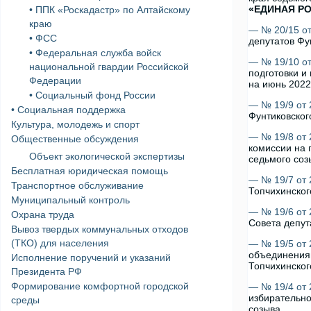
«ЕДИНАЯ Р
• ППК «Роскадастр» по Алтайскому
краю
— № 20/15 от
• ФСС
депутатов Фу
• Федеральная служба войск
— № 19/10 от
национальной гвардии Российской
подготовки и
Федерации
на июнь 2022
• Социальный фонд России
— № 19/9 от 
• Социальная поддержка
Фунтиковског
Культура, молодежь и спорт
— № 19/8 от 
Общественные обсуждения
комиссии на 
Объект экологической экспертизы
седьмого соз
Бесплатная юридическая помощь
— № 19/7 от 
Транспортное обслуживание
Топчихинског
Муниципальный контроль
— № 19/6 от 
Охрана труда
Совета депут
Вывоз твердых коммунальных отходов
(ТКО) для населения
— № 19/5 от 
объединениям
Исполнение поручений и указаний
Топчихинског
Президента РФ
Формирование комфортной городской
— № 19/4 от 
избирательно
среды
созыва