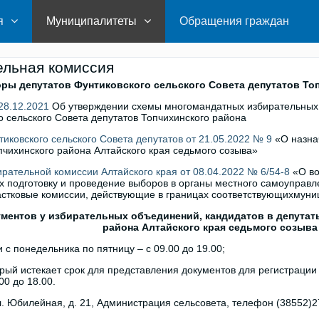
я
Муниципалитеты
Обращения граждан
ельная комиссия
ры депутатов Фунтиковского сельского Совета депутатов Топ
28.12.2021
Об утверждении схемы многомандатных избирательных 
о сельского Совета депутатов Топчихинского района
иковского сельского Совета депутатов от 21.05.2022 № 9
«О назна
пчихинского района Алтайского края седьмого созыва»
рательной комиссии Алтайского края от 08.04.2022 № 6/54-8
«О во
 подготовку и проведение выборов в органы местного самоуправ
астковые комиссии, действующие в границах соответствующихмун
ментов у избирательных объединений, кандидатов в депутат
района Алтайского края седьмого созыва
 с понедельника по пятницу – с 09.00 до 19.00;
торый истекает срок для представления документов для регистрац
.00 до 18.00.
ул. Юбилейная, д. 21, Администрация сельсовета, телефон (38552)2