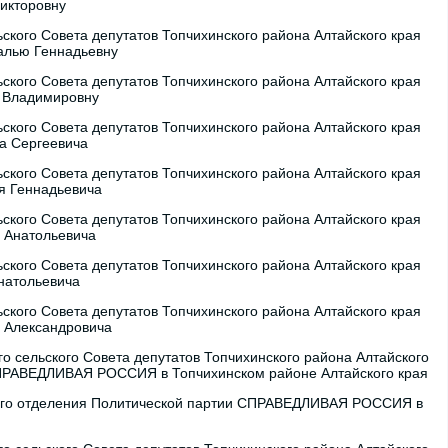
Викторовну
ского Совета депутатов Топчихинского района Алтайского края
талью Геннадьевну
ского Совета депутатов Топчихинского района Алтайского края
у Владимировну
ского Совета депутатов Топчихинского района Алтайского края
а Сергеевича
ского Совета депутатов Топчихинского района Алтайского края
я Геннадьевича
ского Совета депутатов Топчихинского района Алтайского края
а Анатольевича
ского Совета депутатов Топчихинского района Алтайского края
натольевича
ского Совета депутатов Топчихинского района Алтайского края
я Александровича
о сельского Совета депутатов Топчихинского района Алтайского
СПРАВЕДЛИВАЯ РОССИЯ в Топчихинском районе Алтайского края
ого отделения Политической партии СПРАВЕДЛИВАЯ РОССИЯ в