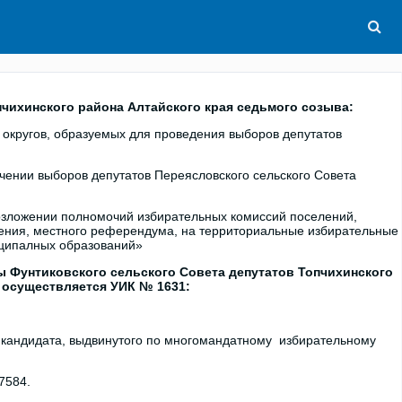
чихинского района Алтайского края седьмого созыва:
округов, образуемых для проведения выборов депутатов
чении выборов депутатов Переясловского сельского Совета
зложении полномочий избирательных комиссий поселений,
ления, местного референдума, на территориальные избирательные
иципалных образований»
ы Фунтиковского сельского Совета депутатов Топчихинского
 осуществляется УИК № 1631:
ии кандидата, выдвинутого по многомандатному избирательному
7584.