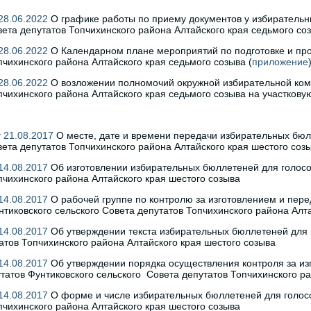
28.06.2022
О графике работы по приему документов у избирательн
вета депутатов Топчихинского района Алтайского края седьмого со
28.06.2022
О Календарном плане мероприятий по подготовке и про
пчихинского района Алтайского края седьмого созыва (
приложение
28.06.2022
О возложении полномочий окружной избирательной коми
пчихинского района Алтайского края седьмого созыва на участко
 21.08.2017
О месте, дате и времени передачи избирательных бюл
вета депутатов Топчихинского района Алтайского края шестого соз
14.08.2017
Об изготовлении избирательных бюллетеней для голосов
пчихинского района Алтайского края шестого созыва
14.08.2017
О рабочей группе по контролю за изготовлением и пер
нтиковского сельского Совета депутатов Топчихинского района Алт
14.08.2017
Об утверждении текста избирательных бюллетеней для г
атов Топчихинского района Алтайского края шестого созыва
14.08.2017
Об утверждении порядка осуществления контроля за и
татов Фунтиковского сельского Совета депутатов Топчихинского ра
14.08.2017
О форме и числе избирательных бюллетеней для голосо
пчихинского района Алтайского края шестого созыва