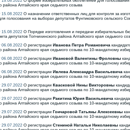
 15.08.2022
О форме избирательных бюллетеней для голосования н
о района Алтайского края седьмого созыва
 15.08.2022
О назначении ответственных лиц для контроля за изг
ля голосования на выборах депутатов Фунтиковского сельского Со
 15.08.2022
О Порядке изготовления и передачи избирательных бю
вета депутатов Топчихинского района Алтайского края седьмого со
 06.08.2022
О регистрации
Иванова Петра Романовича
кандидато
о района Алтайского края седьмого созыва по 10-мандатному изби
 06.08.2022
О регистрации
Ивановой Валентины Фроловны
канд
о района Алтайского края седьмого созыва по 10-мандатному изби
 06.08.2022
О регистрации
Ивлева Александра Васильевича
кан
о района Алтайского края седьмого созыва по 10-мандатному изби
 29.07.2022
О регистрации
Квасковой Нины Викторовны
кандида
о района Алтайского края седьмого созыва по 10-мандатному изби
 29.07.2022
О регистрации
Ракитина Юрия Васильевича
кандидат
о района Алтайского края седьмого созыва по 10-мандатному изби
 29.07.2022
О регистрации
Гончаровой Татьяны Алексеевны
кан
о района Алтайского края седьмого созыва по 10-мандатному изби
 29.07.2022
О регистрации
Стениной Натальи Николаевны
канди
о района Алтайского края седьмого созыва по 10-мандатному изби