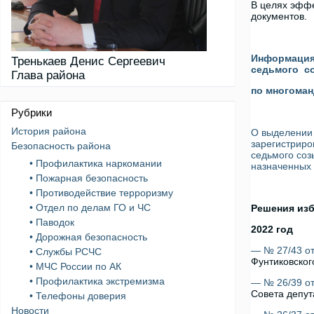
В целях эффе
документов.
Информация 
Тренькаев Денис Сергеевич
седьмого с
Глава района
по многоман
Рубрики
История района
О выделении 
зарегистриро
Безопасность района
седьмого соз
• Профилактика наркомании
назначенных 
• Пожарная безопасность
• Противодействие терроризму
• Отдел по делам ГО и ЧС
Решения из
• Паводок
2022 год
• Дорожная безопасность
— № 27/43 от
• Службы РСЧС
Фунтиковског
• МЧС России по АК
• Профилактика экстремизма
— № 26/39 от
Совета депут
• Телефоны доверия
Новости