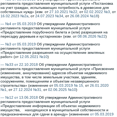
регламента предоставления муниципальной услуги «Постановка
на учет граждан, испытывающих потребность в древесине для
собственных нужд» (изм. от
27.10.2021 №22
, от
02.02.2022 №3
, от
16.02.2023 №2а
, от
24.07.2023 №34
, от
26.08.2024 №18
)
— №4 от 05.03.2019
Об утверждении Административного
регламента предоставления муниципальной услуги
«Предоставление порубочного билета и (или) разрешения на
пересадку деревьев и кустарников» (изм. от
08.06.2026 №22
)
— №3 от 05.03.2019
Об утверждении Административного
регламента предоставления муниципальной услуги
«Предоставление разрешения на осуществление земляных
работ» (от
12.05.2021 №10
)
— №33 от 22.10.2018
Об утверждении Административного
регламента предоставления муниципальной услуги «Присвоение
(изменение, аннулирование) адресов объектам недвижимого
имущества, в том числе земельным участкам, зданиям,
сооружениям, помещениям и объектам незавершенного
строительства» (изменение от
05.03.2019 № 15,
от
26.01.2020
№1
, от
27.12.2024 №31,
от
02.06.2025 №10
)
— №12 от 13.06.2018
Об утверждении Административного
регламента предоставления муниципальной услуги
«Предоставление информации об объектах недвижимого
имущества, находящихся в муниципальной собственности и
предназначенных для сдачи в аренду» (изменение
от 05.03.2019