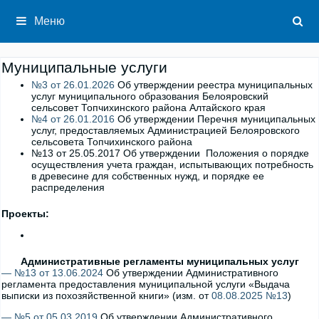
Перейти
к
Меню
содержимому
Муниципальные услуги
№3 от 26.01.2026
Об утверждении реестра муниципальных
услуг муниципального образования Белояровский
сельсовет Топчихинского района Алтайского края
№4 от 26.01.2016
Об утверждении Перечня муниципальных
услуг, предоставляемых Администрацией Белояровского
сельсовета Топчихинского района
№13 от 25.05.2017 Об утверждении Положения о порядке
осуществления учета граждан, испытывающих потребность
в древесине для собственных нужд, и порядке ее
распределения
Проекты:
Административные регламенты муниципальных услуг
— №13 от 13.06.2024
Об утверждении Административного
регламента предоставления муниципальной услуги «Выдача
выписки из похозяйственной книги» (изм. от
08.08.2025 №13
)
— №5 от 05.03.2019
Об утверждении Административного