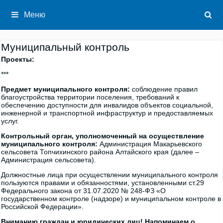
Перейти
к
Меню
содержимому
Муниципальный контроль
Проекты:
***
Предмет муниципального контроля:
соблюдение правил
благоустройства территории поселения, требований к
обеспечению доступности для инвалидов объектов социальной,
инженерной и транспортной инфраструктур и предоставляемых
услуг.
Контрольный орган, уполномоченный на осуществление
муниципального контроля:
Администрация Макарьевского
сельсовета Топчихинского района Алтайского края (далее –
Администрация сельсовета).
Должностные лица при осуществлении муниципального контроля
пользуются правами и обязанностями, установленными ст.29
Федерального закона от 31.07.2020 № 248-ФЗ «О
государственном контроле (надзоре) и муниципальном контроле в
Российской Федерации».
Вниманию граждан и юридических лиц! Напоминаем о