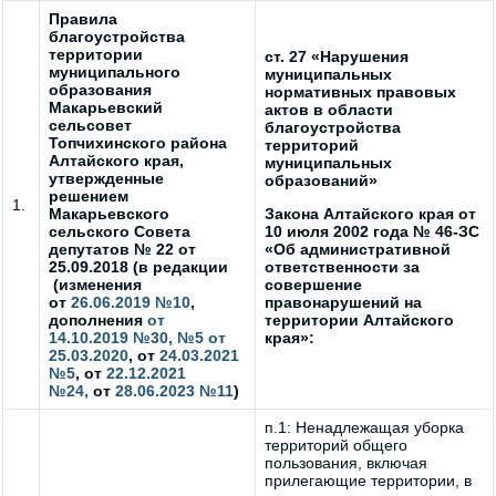
Правила
благоустройства
территории
ст. 27 «Нарушения
муниципального
муниципальных
образования
нормативных правовых
Макарьевский
актов в области
сельсовет
благоустройства
Топчихинского района
территорий
Алтайского края,
муниципальных
утвержденные
образований»
решением
1.
Макарьевского
Закона Алтайского края от
сельского Совета
10 июля 2002 года № 46-ЗС
депутатов № 22 от
«Об административной
25.09.2018 (в редакции
ответственности за
(изменения
совершение
от
26.06.2019 №10
,
правонарушений на
дополнения
от
территории Алтайского
14.10.2019 №30,
№5 от
края»:
25.03.2020
, от
24.03.2021
№5
, от
22.12.2021
№24,
от
28.06.2023 №11
)
п.1: Ненадлежащая уборка
территорий общего
пользования, включая
прилегающие территории, в