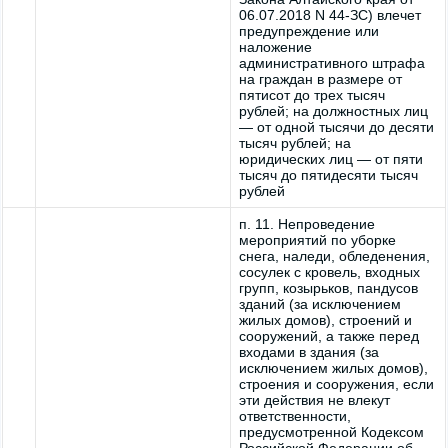
06.07.2018 N 44-ЗС) влечет
предупреждение или
наложение
административного штрафа
на граждан в размере от
пятисот до трех тысяч
рублей; на должностных лиц
— от одной тысячи до десяти
тысяч рублей; на
юридических лиц — от пяти
тысяч до пятидесяти тысяч
рублей
п. 11. Непроведение
мероприятий по уборке
снега, наледи, обледенения,
сосулек с кровель, входных
групп, козырьков, пандусов
зданий (за исключением
жилых домов), строений и
сооружений, а также перед
входами в здания (за
исключением жилых домов),
строения и сооружения, если
эти действия не влекут
ответственности,
предусмотренной Кодексом