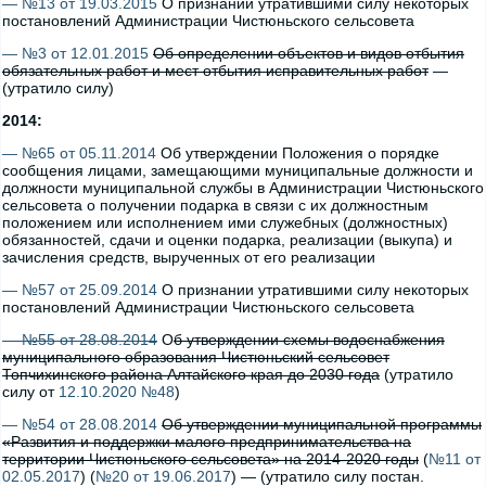
— №13 от 19.03.2015
О признании утратившими силу некоторых
постановлений Администрации Чистюньского сельсовета
— №3 от 12.01.2015
Об определении объектов и видов отбытия
обязательных работ и мест отбытия исправительных работ
—
(утратило силу)
2014:
— №65 от 05.11.2014
Об утверждении Положения о порядке
сообщения лицами, замещающими муниципальные должности и
должности муниципальной службы в Администрации Чистюньского
сельсовета о получении подарка в связи с их должностным
положением или исполнением ими служебных (должностных)
обязанностей, сдачи и оценки подарка, реализации (выкупа) и
зачисления средств, вырученных от его реализации
— №57 от 25.09.2014
О признании утратившими силу некоторых
постановлений Администрации Чистюньского сельсовета
— №55 от 28.08.2014
О
б утверждении схемы водоснабжения
муниципального образования Чистюньский сельсовет
Топчихинского района Алтайского края до 2030 года
(утратило
силу от
12.10.2020 №48
)
— №54 от 28.08.2014
Об утверждении муниципальной программы
«Развития и поддержки малого предпринимательства на
территории Чистюньского сельсовета» на 2014-2020 годы
(
№11 от
02.05.2017
) (
№20 от 19.06.2017
) — (утратило силу постан.