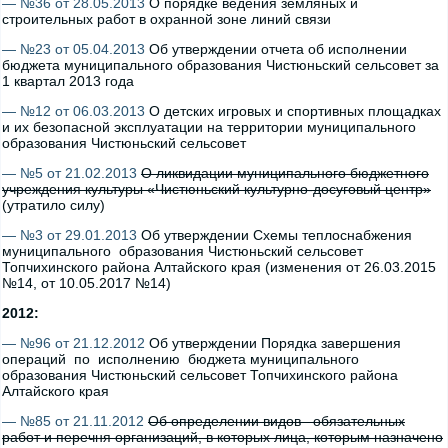
— №36 от 28.05.2013
О порядке ведения земляных и
строительных работ в охранной зоне линий связи
— №23 от 05.04.2013
Об утверждении отчета об исполнении
бюджета муниципального образования Чистюньский сельсовет за
1 квартал 2013 года
— №12 от 06.03.2013
О детских игровых и спортивных площадках
и их безопасной эксплуатации на территории муниципального
образования Чистюньский сельсовет
— №5 от 21.02.2013
О ликвидации муниципального бюджетного
учреждения культуры «Чистюньский культурно-досуговый центр»
(утратило силу)
— №3 от 29.01.2013
Об утверждении Схемы теплоснабжения
муниципального образования Чистюньский сельсовет
Топчихинского района Алтайского края (изменения от 26.03.2015
№14, от 10.05.2017 №14)
2012:
— №96 от 21.12.2012
Об утверждении Порядка завершения
операций по исполнению бюджета муниципального
образования Чистюньский сельсовет Топчихинского района
Алтайского края
— №85 от 21.11.2012
Об определении видов обязательных
работ и перечня организаций, в которых лица, которым назначено