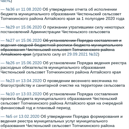
часть
)
— №36 от 11.08.2020
Об утверждении отчета об исполнении
бюджета муниципального образования Чистюньский сельсовет
Топчихинского района Алтайского края за 1 полугодие 2020 года
— №29 от 15.06.2020
О признании утратившими силу некоторых
постановлений Администрации Чистюньского сельсовета
— №27 от 15.06.2020
Об установлении Порядка составления и
ведения сводной бюджетной росписи бюджета муниципального
образования Чистюньский сельсовет Топчихинского района
Алтайского края
(утратило силу от
29.09.2021 №32
)
— №26 от 15.06.2020
Об установлении Порядка ведения реестра
расходных обязательств муниципального образования
Чистюньский сельсовет Топчихинского района Алтайского края
— №23 от 13.04.2020
О проведении весеннего месячника по
благоустройству и санитарной очистке на территории сельсовета
— №10 от 13.03.2020
Об установлении Порядка составления
проекта бюджета муниципального образования Чистюньский
сельсовет Топчихинского района Алтайского края на очередной
финансовый год и плановый период
— №5 от 13.02.2020
Об утверждении Порядка формирования и
ведения реестра муниципальных услуг муниципального
образования Чистюньский сельсовет Топчихинского района