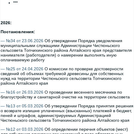
***
2026:
Постановления:
— №34 от 23.06.2026
Об утверждении Порядка уведомления
муниципальными служащими Администрации Чистюньского
сельсовета Топчихинского района Алтайского края представителя
нанимателя (работодателя) о намерении выполнять иную
оплачиваемую работу
— №25 от 24.04.2026
О комиссии по проверке достоверности
сведений об объемах требуемой древесины для собственных
нужд на территории Чистюньского сельсовета Топчихинского
района Алтайского края
— №16 от 26.03.2026
О проведении весеннего месячника по
благоустройству и санитарной очистке на территории сельсовета
— №13 от 05.03.2026
Об утверждении Порядка принятия решения
о возврате излишне уплаченных (взысканных) платежей в бюджет,
пеней и штрафов, администрируемых Администрацией
Чистюньского сельсовета Топчихинского района Алтайского края
— №12 от 03.03.2026
Об определении перечня объектов (мест)