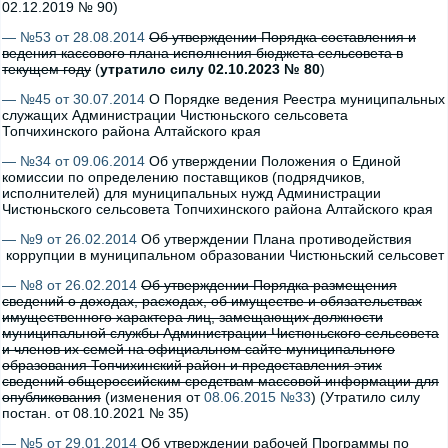
02.12.2019 № 90)
— №53 от 28.08.2014
Об утверждении Порядка составления и
ведения кассового плана исполнения бюджета сельсовета в
текущем году
(
утратило силу 02.10.2023 № 80
)
— №45 от 30.07.2014
О Порядке ведения Реестра муниципальных
служащих Администрации Чистюньского сельсовета
Топчихинского района Алтайского края
— №34 от 09.06.2014
Об утверждении Положения о Единой
комиссии по определению поставщиков (подрядчиков,
исполнителей) для муниципальных нужд Администрации
Чистюньского сельсовета Топчихинского района Алтайского края
— №9 от 26.02.2014
Об утверждении Плана противодействия
коррупции в муниципальном образовании Чистюньский сельсовет
— №8 от 26.02.2014
Об утверждении Порядка размещения
сведений о доходах, расходах, об имуществе и обязательствах
имущественного характера лиц, замещающих должности
муниципальной службы Администрации Чистюньского сельсовета
и членов их семей на официальном сайте муниципального
образования Топчихинский район и предоставления этих
сведений общероссийским средствам массовой информации для
опубликования
(изменения от
08.06.2015 №33
) (Утратило силу
постан. от 08.10.2021 № 35)
— №5 от 29.01.2014
Об утверждении рабочей Программы по