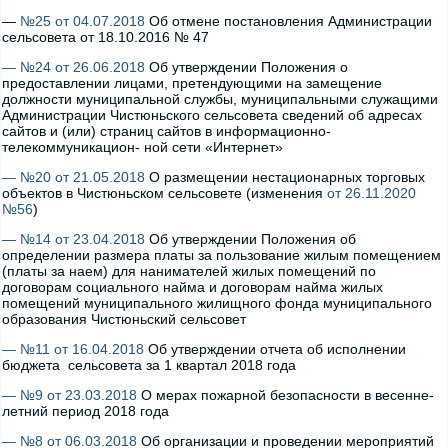
—
№25 от 04.07.2018
Об отмене постановления Администрации
сельсовета от 18.10.2016 № 47
— №24 от 26.06.2018
Об утверждении Положения о
предоставлении лицами, претендующими на замещение
должности муниципальной службы, муниципальными служащими
Администрации Чистюньского сельсовета сведений об адресах
сайтов и (или) страниц сайтов в информационно-
телекоммуникацион- ной сети «Интернет»
— №20 от 21.05.2018
О размещении нестационарных торговых
объектов в Чистюньском сельсовете (изменения
от 26.11.2020
№56
)
— №14 от 23.04.2018
Об утверждении Положения об
определении размера платы за пользование жилым помещением
(платы за наем) для нанимателей жилых помещений по
договорам социального найма и договорам найма жилых
помещений муниципального жилищного фонда муниципального
образования Чистюньский сельсовет
— №11 от 16.04.2018
Об утверждении отчета об исполнении
бюджета сельсовета за 1 квартал 2018 года
— №9 от 23.03.2018
О мерах пожарной безопасности в весенне-
летний период 2018 года
— №8 от 06.03.2018
Об организации и проведении мероприятий