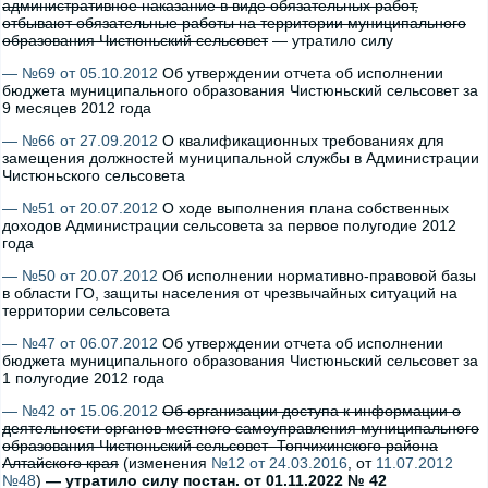
административное наказание в виде обязательных работ,
отбывают обязательные работы на территории муниципального
образования Чистюньский сельсовет
— утратило силу
— №69 от 05.10.2012
Об утверждении отчета об исполнении
бюджета муниципального образования Чистюньский сельсовет за
9 месяцев 2012 года
— №66 от 27.09.2012
О квалификационных требованиях для
замещения должностей муниципальной службы в Администрации
Чистюньского сельсовета
— №51 от 20.07.2012
О ходе выполнения плана собственных
доходов Администрации сельсовета за первое полугодие 2012
года
— №50 от 20.07.2012
Об исполнении нормативно-правовой базы
в области ГО, защиты населения от чрезвычайных ситуаций на
территории сельсовета
— №47 от 06.07.2012
Об утверждении отчета об исполнении
бюджета муниципального образования Чистюньский сельсовет за
1 полугодие 2012 года
— №42 от 15.06.2012
Об организации доступа к информации о
деятельности органов местного самоуправления муниципального
образования Чистюньский сельсовет Топчихинского района
Алтайского края
(изменения
№12 от 24.03.2016
, от
11.07.2012
№48
)
— утратило силу постан. от 01.11.2022 № 42