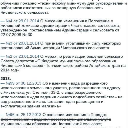
обучению пожарно –техническому минимуму для руководителей и
работников ответственных за пожарную безопасность
Чистюньского сельсовета
— №4 от 29.01.2014
О внесении изменения в Положение о
жилищной комиссии администрации Чистюньского сельсовета,
утвержденное постановлением Администрации сельсовета от
22.07.2008 № 30
— №3 от 29.01.2014
О признании утратившими силу некоторых
постановлений Администрации Чистюньского сельсовета
— №2 от 23.01.2014
О мерах по реализации решения сельского
Совета депутатов «О бюджете муниципального образования
Чистюньский сельсовет Топчихинского района Алтайского края на
2014 год»
2013:
— №99 от 30.12.2013
Об изменении вида разрешенного
использования земельного участка, расположенного по адресу:
с.Чистюнька, ул. Степная, 33-2, с вида разрешенного
использования «для ведения личного подсобного хозяйства» на
вид разрешенного использования «для размещения и
эксплуатации здания магазина»
— №96 от 25.12.2013
О внесении изменения в Порядок
формирования и ведения реестра муниципальных услуг в
муниципальном образовании Чистюньский сельсовет,