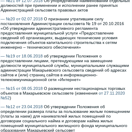
— №21 от 12.07.2018
Об упорядочении наименований отдельных
должностей при применении и исполнении ранее принятых
Администрацией сельсовета правовых актов
— №20 от 02.07.2018
О признании утратившим силу
постановления Администрации сельсовета № 19 от 20.10.2016
«Об утверждении административного регламента
предоставления муниципальной услуги «Предоставление
сведений об организациях, выдающих технические условия
подключения объектов капитального строительства к сетям
инженерно – технического обеспечения»
— №19 от 18.06.2018
об утверждении Положения о
предоставлении лицами, претендующими на замещение
должности муниципальной службы, муниципальными служащими
администрации Макарьевского сельсовета сведений об адресах
сайтов и (или) страниц сайтов в информационно-
телекоммуникационной сети «Интернет»
— №15 от 08.05.2018
О размещении нестационарных торговых
объектов в Макарьевском сельсовете (изменения
от 27.11.2020
№52
)
— №12 от 23.04.2018
Об утверждении Положения об
определении размера платы за пользование жилым помещением
(платы за наем) для нанимателей жилых помещений по
договорам социального найма и договорам найма жилых
помещений муниципального жилищного фонда муниципального
образования Макарьевский сельсовет