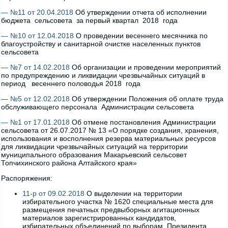
— №11 от 20.04.2018
Об утверждении отчета об исполнении
бюджета сельсовета за первый квартал 2018 года
— №10 от 12.04.2018
О проведении весеннего месячника по
благоустройству и санитарной очистке населенных пунктов
сельсовета
— №7 от 14.02.2018
Об организации и проведении мероприятий
по предупреждению и ликвидации чрезвычайных ситуаций в
период весеннего половодья 2018 года
— №5 от 12.02.2018
Об утверждении Положения об оплате труда
обслуживающего персонала Администрации сельсовета
— №1 от 17.01.2018
Об отмене постановления Администрации
сельсовета от 26.07.2017 № 13 «О порядке создания, хранения,
использования и восполнения резерва материальных ресурсов
для ликвидации чрезвычайных ситуаций на территории
муниципального образования Макарьевский сельсовет
Топчихинского района Алтайского края»
Распоряжения:
11-р от 09.02.2018
О выделении на территории
избирательного участка № 1620 специальные места для
размещения печатных предвыборных агитационных
материалов зарегистрированных кандидатов,
избирательных объединений по выборам Президента