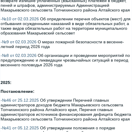
возврате излишне уплаченных (взысканных) платежей в бюджет,
пеней и штрафов, администрируемых Администрацией
Макарьевского сельсовета Топчихинского района Алтайского края
-№10 от 02.03.2026
Об определении перечня объектов (мест) для
отбывания осужденными наказаний в виде обязательных работ, а
также видов обязательных работ на территории муниципального
образования Макарьевский сельсовет
-№9 от 02.03.2026
О мерах пожарной безопасности в весенне-
летний период 2026 года
-№8 от 02.03.2026
Об организации и проведении мероприятий по
предупреждению и ликвидации чрезвычайных ситуаций в период
весеннего половодья 2026 года
2025:
Постановление:
-№46 от 25.12.2025
Об утверждении Перечней главных
администраторов доходов бюджета Макарьевского сельсовета
Топчихинского района Алтайского края, Перечня главных
администраторов источников финансирования дефицита бюджета
Макарьевского сельсовета Топчихинского района Алтайского края
-№41 от 05.12.2025
Об утверждении положения о порядке