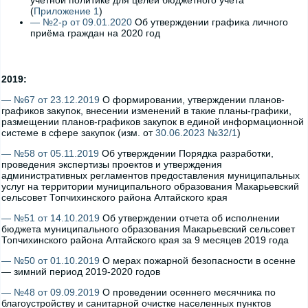
учетной политике для целей бюджетного учета
(
Приложение 1
)
— №2-р от 09.01.2020
Об утверждении графика личного
приёма граждан на 2020 год
2019:
— №67 от 23.12.2019
О формировании, утверждении планов-
графиков закупок, внесении изменений в такие планы-графики,
размещении планов-графиков закупок в единой информационной
системе в сфере закупок (изм. от
30.06.2023 №32/1
)
— №58 от 05.11.2019
Об утверждении Порядка разработки,
проведения экспертизы проектов и утверждения
административных регламентов предоставления муниципальных
услуг на территории муниципального образования Макарьевский
сельсовет Топчихинского района Алтайского края
— №51 от 14.10.2019
Об утверждении отчета об исполнении
бюджета муниципального образования Макарьевский сельсовет
Топчихинского района Алтайского края за 9 месяцев 2019 года
— №50 от 01.10.2019
О мерах пожарной безопасности в осенне
— зимний период 2019-2020 годов
— №48 от 09.09.2019
О проведении осеннего месячника по
благоустройству и санитарной очистке населенных пунктов