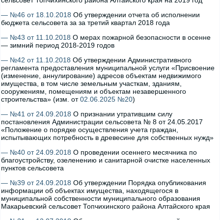
сельсовет Топчихинского района Алтайского края на 2019 год
— №46 от 18.10.2018
Об утверждении отчета об исполнении
бюджета сельсовета за за третий квартал 2018 года
— №43 от 11.10.2018
О мерах пожарной безопасности в осенне
— зимний период 2018-2019 годов
— №42 от 11.10.2018
Об утверждении Административного
регламента предоставления муниципальной услуги «Присвоение
(изменение, аннулирование) адресов объектам недвижимого
имущества, в том числе земельным участкам, зданиям,
сооружениям, помещениям и объектам незавершенного
строительства» (изм. от
02.06.2025 №20
)
— №41 от 24.09.2018
О признании утратившим силу
постановления Администрации сельсовета № 8 от 24.05.2017
«Положение о порядке осуществления учета граждан,
испытывающих потребность в древесине для собственных нужд»
— №40 от 24.09.2018
О проведении осеннего месячника по
благоустройству, озеленению и санитарной очистке населенных
пунктов сельсовета
— №39 от 24.09.2018
Об утверждении Порядка опубликования
информации об объектах имущества, находящегося в
муниципальной собственности муниципального образования
Макарьевский сельсовет Топчихинского района Алтайского края